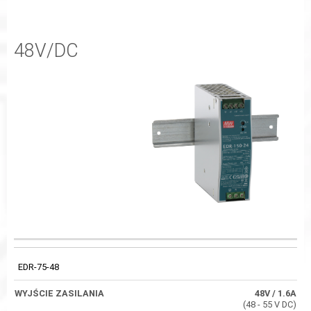
48V/DC
WYJŚCIA
WYJŚCIE
TECHNICZNE
KOD
SPRAWNOŚĆ
ZASILANIA
TYPU
EDR-75-48
NAPIĘCIOWEGO
48V
/ 1.6A
(48 - 55 V DC)