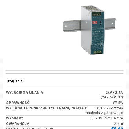
WYJŚCIA
WYJŚCIE
TECHNICZNE
KOD
SPRAWNOŚĆ
ZASILANIA
TYPU
EDR-75-24
NAPIĘCIOWEGO
24V
/ 3.2A
(24 - 28 V DC)
87.5%
DC OK - Kontrola
napięcia wyjściowego
32 x 125.2 x 102mm
2 lata