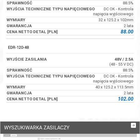
88.5%
DC OK - Kontrola
napięcia wyjściowego
32 x 125.2 x 102mm
2 lata
88.00
EDR-120-48
48V
/ 2.5A
(48 - 55 V DC)
88.5%
DC OK - Kontrola
napięcia wyjściowego
40 x 125.2 x 113.5mm
2 lata
102.00
WYSZUKIWARKA ZASILACZY