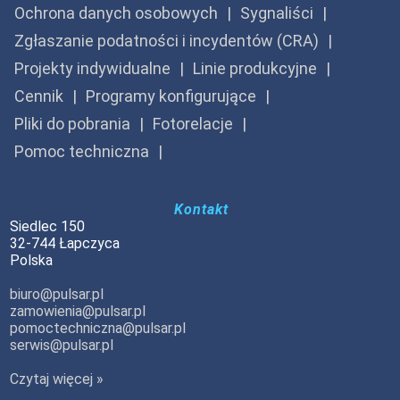
Ochrona danych osobowych
Sygnaliści
Zgłaszanie podatności i incydentów (CRA)
Projekty indywidualne
Linie produkcyjne
Cennik
Programy konfigurujące
Pliki do pobrania
Fotorelacje
Pomoc techniczna
Kontakt
Siedlec 150
32-744 Łapczyca
Polska
biuro@pulsar.pl
zamowienia@pulsar.pl
pomoctechniczna@pulsar.pl
serwis@pulsar.pl
Czytaj więcej »