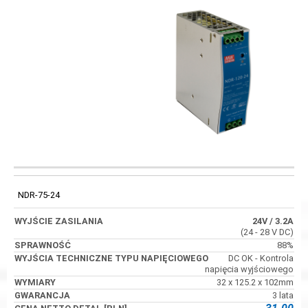
WYJŚCIA
WYJŚCIE
TECHNICZNE
KOD
SPRAWNOŚĆ
ZASILANIA
TYPU
NDR-75-24
NAPIĘCIOWEGO
24V
/ 3.2A
(24 - 28 V DC)
88%
DC OK - Kontrola
napięcia wyjściowego
32 x 125.2 x 102mm
3 lata