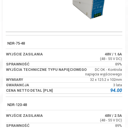
WYJŚCIA
WYJŚCIE
TECHNICZNE
KOD
SPRAWNOŚĆ
ZASILANIA
TYPU
NDR-75-48
NAPIĘCIOWEGO
48V
/ 1.6A
(48 - 55 V DC)
89%
DC OK - Kontrola
napięcia wyjściowego
32 x 125.2 x 102mm
3 lata
94.00
NDR-120-48
48V
/ 2.5A
(48 - 55 V DC)
89%