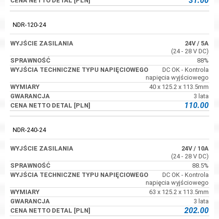
31.00
NDR-120-24
24V
/ 5A
(24 - 28 V DC)
88%
DC OK - Kontrola
napięcia wyjściowego
40 x 125.2 x 113.5mm
3 lata
110.00
NDR-240-24
24V
/ 10A
(24 - 28 V DC)
88.5%
DC OK - Kontrola
napięcia wyjściowego
63 x 125.2 x 113.5mm
3 lata
202.00