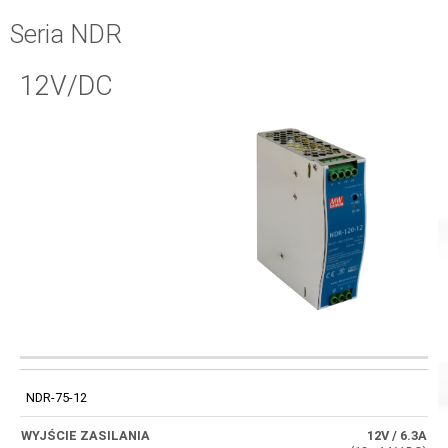
Seria NDR
12V/DC
WYJŚCIA
WYJŚCIE
TECHNICZNE
KOD
SPRAWNOŚĆ
ZASILANIA
TYPU
NDR-75-12
NAPIĘCIOWEGO
12V
/ 6.3A