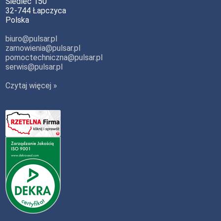
Siedlec 150
32-744 Łapczyca
Polska
biuro@pulsar.pl
zamowienia@pulsar.pl
pomoctechniczna@pulsar.pl
serwis@pulsar.pl
Czytaj więcej »