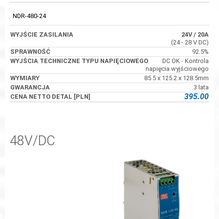
NDR-480-24
24V
/ 20A
(24 - 28 V DC)
92.5%
DC OK - Kontrola
napięcia wyjściowego
85.5 x 125.2 x 128.5mm
3 lata
395.00
48V/DC