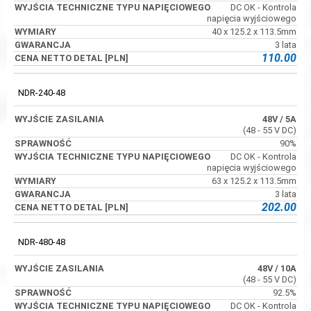
DC OK - Kontrola
napięcia wyjściowego
40 x 125.2 x 113.5mm
3 lata
110.00
NDR-240-48
48V
/ 5A
(48 - 55 V DC)
90%
DC OK - Kontrola
napięcia wyjściowego
63 x 125.2 x 113.5mm
3 lata
202.00
NDR-480-48
48V
/ 10A
(48 - 55 V DC)
92.5%
DC OK - Kontrola