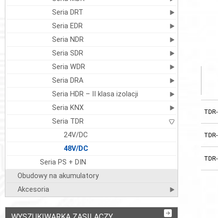
Seria DRT
Seria EDR
Seria NDR
Seria SDR
Seria WDR
Seria DRA
Seria HDR – II klasa izolacji
Seria KNX
TDR-
Seria TDR
24V/DC
TDR-
48V/DC
TDR-
Seria PS + DIN
Obudowy na akumulatory
Akcesoria
WYSZUKIWARKA ZASILACZY