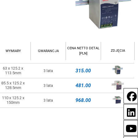
CENA NETTO DETAL
ZDJĘCIA
WYMIARY
GWARANCJA
[PLN]
63 x 125.2 x
315.00
3 lata
113.5mm
85.5 x 125.2 x
481.00
3 lata
128.5mm
110 x 125.2 x
968.00
3 lata
150mm