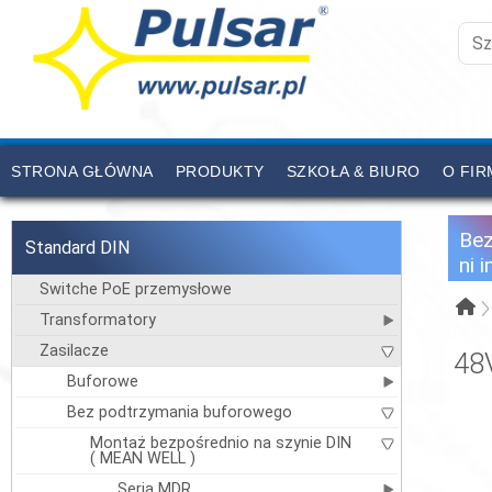
STRONA GŁÓWNA
PRODUKTY
SZKOŁA & BIURO
O FIR
CENNIK
KONTAKT
Be
Standard DIN
ni 
Switche PoE przemysłowe
Transformatory
Zasilacze
48
Buforowe
Bez podtrzymania buforowego
Montaż bezpośrednio na szynie DIN
( MEAN WELL )
Seria MDR