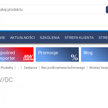
MIE
AKTUALNOŚCI
SZKOLENIA
STREFA KLIENTA
STRE
zpośred
Promocje
Blog
importer
Produkty
...
Zasilacze
Bez podtrzymania buforowego
Montaż bezpo
V/DC