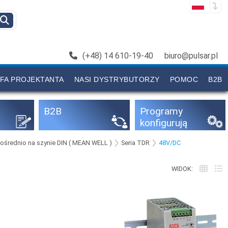
(+48) 14 610-19-40
biuro@pulsar.pl
FA PROJEKTANTA
NASI DYSTRYBUTORZY
POMOC
B2B
B2B
Programy
konfigurują
ce
średnio na szynie DIN ( MEAN WELL )
Seria TDR
48V/DC
WIDOK: