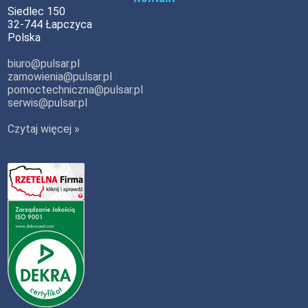
Siedlec 150
32-744 Łapczyca
Polska
biuro@pulsar.pl
zamowienia@pulsar.pl
pomoctechniczna@pulsar.pl
serwis@pulsar.pl
Czytaj więcej »