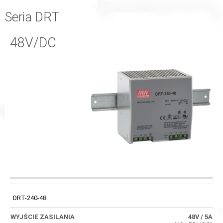
Seria DRT
48V/DC
WYJŚCIE
KOD
SPRAWNOŚĆ
WYMIARY
ZASILANIA
DRT-240-48
48V
/ 5A