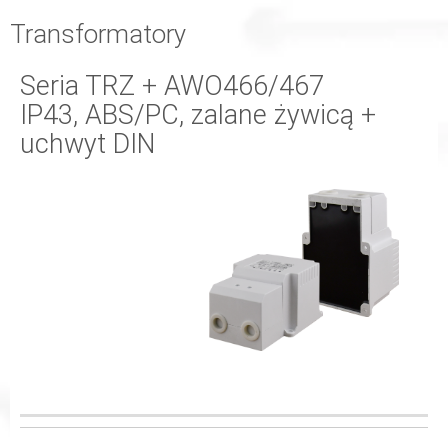
Transformatory
Seria TRZ + AWO466/467
IP43, ABS/PC, zalane żywicą +
uchwyt DIN
WYJŚCIE
KOD
TRANSFORMATOR
WYMIARY
ZASILANIA