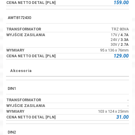
159.00
AWT8172430
TRZ 80VA
17V
/ 4.7A
24V
/ 3.3A
30V
/ 2.7A
95 x 136 x 76mm
129.00
Akcesoria
DIN1
-
-
103 x 124 x 25mm
31.00
DIN2