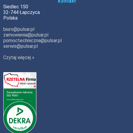
Kontakt
Siedlec 150
32-744 Łapczyca
Polska
biuro@pulsar.pl
zamowienia@pulsar.pl
pomoctechniczna@pulsar.pl
serwis@pulsar.pl
Czytaj więcej »