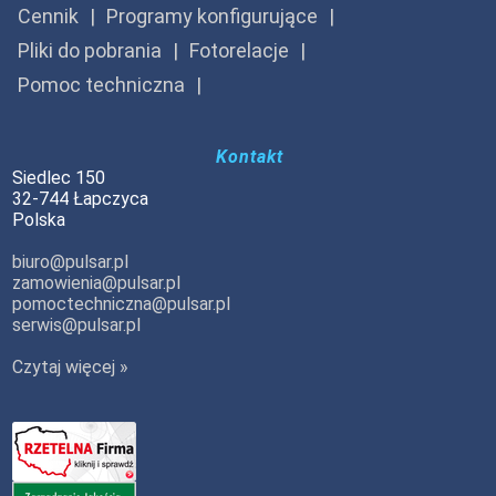
Cennik
Programy konfigurujące
Pliki do pobrania
Fotorelacje
Pomoc techniczna
Kontakt
Siedlec 150
32-744 Łapczyca
Polska
biuro@pulsar.pl
zamowienia@pulsar.pl
pomoctechniczna@pulsar.pl
serwis@pulsar.pl
Czytaj więcej »