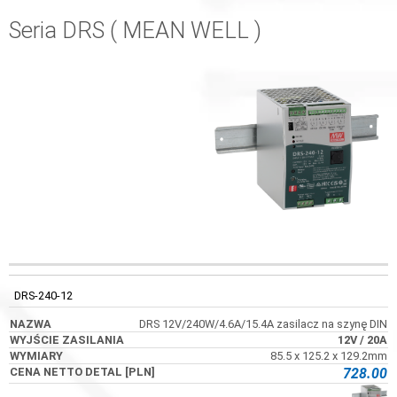
Seria DRS ( MEAN WELL )
WYJŚCIE
KOD
NAZWA
WYMIARY
ZASILANIA
DRS-240-12
DRS 12V/240W/4.6A/15.4A zasilacz na szynę DIN
12V
/ 20A
85.5 x 125.2 x 129.2mm
728.00