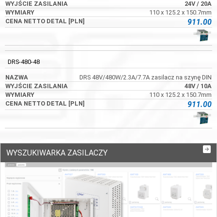
24V
/ 20A
110 x 125.2 x 150.7mm
911.00
DRS-480-48
DRS 48V/480W/2.3A/7.7A zasilacz na szynę DIN
48V
/ 10A
110 x 125.2 x 150.7mm
911.00
WYSZUKIWARKA ZASILACZY