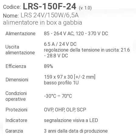
LRS-150F-24
Codice:
(v. 1.0)
LRS 24V/150W/6,5A
Nome:
alimentatore in box a gabbia
Alimentazione
85 - 264 V AC, 120 - 370 V DC
6.5 A / 24 V DC
Uscita
regolazione della tensione in uscita: 21.6
alimentazione
- 28.8 V DC
Efficienza
89%
159 x 97 x 30 [+/-2 mm]
Dimensioni
basso profilo 1U
Condizioni
-30°C ÷ 70°C
operative
Protezioni
OVP, OHP, OLP, SCP
Indicatore
segnalazione visiva a LED
Garanzia
3 anni dalla data di produzione