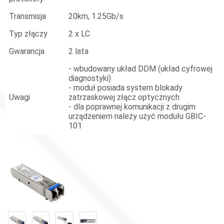
Transmisja
20km, 1.25Gb/s
Typ złączy
2 x LC
Gwarancja
2 lata
- wbudowany układ DDM (układ cyfrowej
diagnostyki)
- moduł posiada system blokady
Uwagi
zatrzaskowej złącz optycznych
- dla poprawnej komunikacji z drugim
urządzeniem należy użyć modułu GBIC-
101
«
»