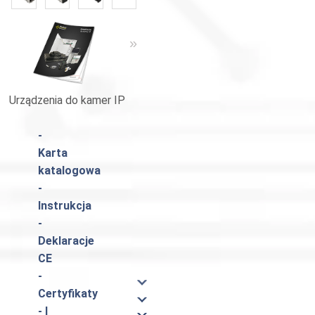
«
»
Urządzenia do kamer IP
Katalog Pulsar
-
Karta
katalogowa
-
Instrukcja
-
Deklaracje
CE
-
Certyfikaty
- I