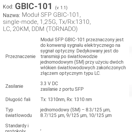
GBIC-101
Kod:
(v. 1.1)
Moduł SFP GBIC-101,
Nazwa:
single-mode, 1,25G, Tx/Rx:1310,
LC, 20KM, DDM (TORNADO)
Moduł SFP GBIC-101 przeznaczony jest
do konwersji sygnału elektrycznego na
sygnał optyczny. Dedykowany jest do
Przeznaczenie
transmisji po światłowodzie
jednomodowym (SM) przy użyciu dwóch
włókien światłowodowych zakończonych
złączem optycznym typu LC.
3.3 V DC
Zasilanie
zasilanie z portu SFP
Długość fali
Tx: 1310nm, Rx: 1310 nm
Typ
jednomodowy (SM) – 8.3/125 μm,
światłowodu
8.7/125 μm, 9/125 μm, 10/125 μm
Standardy i
,
protokoły