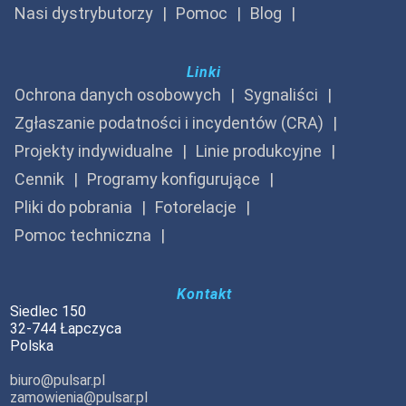
Nasi dystrybutorzy
Pomoc
Blog
Linki
Ochrona danych osobowych
Sygnaliści
Zgłaszanie podatności i incydentów (CRA)
Projekty indywidualne
Linie produkcyjne
Cennik
Programy konfigurujące
Pliki do pobrania
Fotorelacje
Pomoc techniczna
Kontakt
Siedlec 150
32-744 Łapczyca
Polska
biuro@pulsar.pl
zamowienia@pulsar.pl