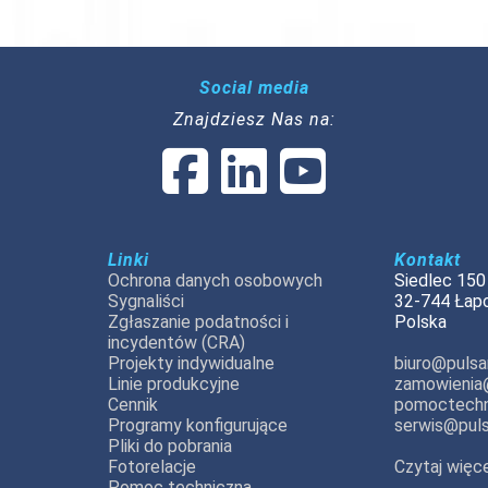
Social media
Znajdziesz Nas na:
Linki
Kontakt
Ochrona danych osobowych
Siedlec 150
Sygnaliści
32-744 Łap
Zgłaszanie podatności i
Polska
incydentów (CRA)
Projekty indywidualne
biuro@pulsar
Linie produkcyjne
zamowienia@
Cennik
pomoctechn
Programy konfigurujące
serwis@puls
Pliki do pobrania
Fotorelacje
Czytaj więce
Pomoc techniczna