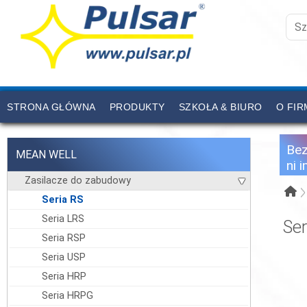
STRONA GŁÓWNA
PRODUKTY
SZKOŁA & BIURO
O FIR
CENNIK
KONTAKT
Be
MEAN WELL
ni 
Zasilacze do zabudowy
Seria RS
Seria LRS
Ser
Seria RSP
Seria USP
Seria HRP
Seria HRPG