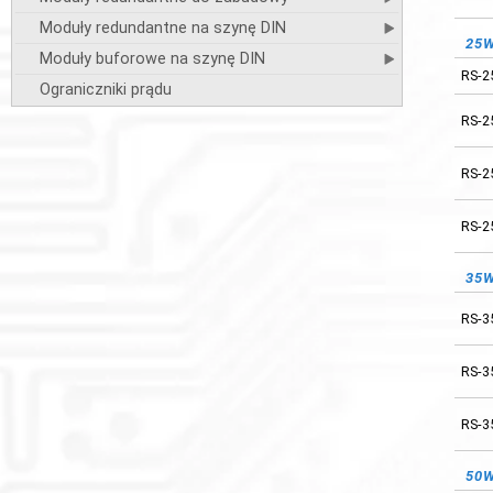
Moduły redundantne na szynę DIN
12
25
Moduły buforowe na szynę DIN
RS-2
RS-1
Ograniczniki prądu
RS-2
RS-2
RS-2
RS-3
RS-2
RS-5
35
RS-7
RS-3
RS-1
RS-3
RS-1
RS-3
15
50
RS-1