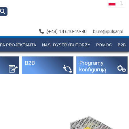
(+48) 14 610-19-40
biuro@pulsar.pl
FA PROJEKTANTA
NASI DYSTRYBUTORZY
POMOC
B2B
B2B
Programy
konfigurują
ce