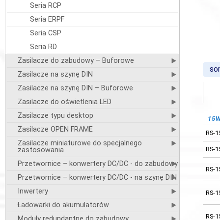
Seria RCP
Seria ERPF
Seria CSP
Seria RD
Zasilacze do zabudowy – Buforowe
sor
Zasilacze na szynę DIN
Zasilacze na szynę DIN – Buforowe
Zasilacze do oświetlenia LED
Zasilacze typu desktop
15
3.3
Zasilacze OPEN FRAME
RS-1
RS-1
Zasilacze miniaturowe do specjalnego
RS-1
zastosowania
5V
Przetwornice – konwertery DC/DC - do zabudowy
RS-1
RS-1
Przetwornice – konwertery DC/DC - na szynę DIN
RS-2
Inwertery
RS-1
RS-7
Ładowarki do akumulatorów
RS-1
RS-1
Moduły redundantne do zabudowy