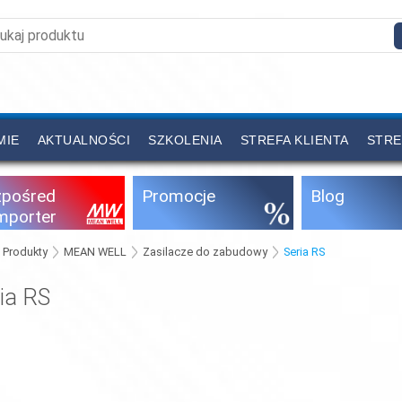
MIE
AKTUALNOŚCI
SZKOLENIA
STREFA KLIENTA
STRE
zpośred
Promocje
Blog
importer
Produkty
MEAN WELL
Zasilacze do zabudowy
Seria RS
ia RS