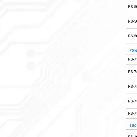
RS-5
RS-2
RS-5
RS-3
RS-5
RS-5
75
RS-7
RS-7
RS-1
RS-7
RS-1
RS-7
24
RS-7
RS-1
RS-7
10
RS-2
RS-1