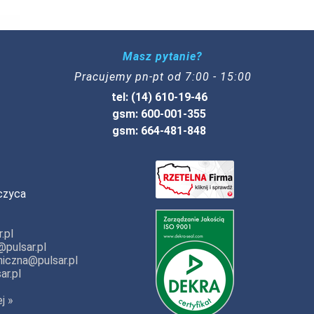
Masz pytanie?
Pracujemy pn-pt od 7:00 - 15:00
tel: (14) 610-19-46
gsm: 600-001-355
gsm: 664-481-848
czyca
.pl
pulsar.pl
iczna@pulsar.pl
ar.pl
j »