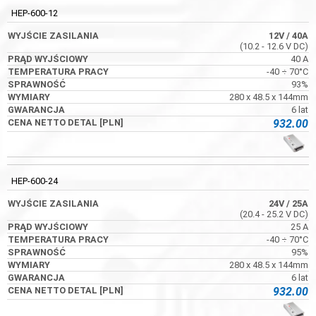
932.00
HEP-600-12
12V
/ 40A
(10.2 - 12.6 V DC)
40 A
54VDC
-40 ÷ 70°C
93%
280 x 48.5 x 144mm
HEP-150-54A
6 lat
932.00
54V
/ 2.8A
(49 - 58 V DC)
2.8 A
-55 ÷ 70°C
94%
HEP-600-24
228 x 68 x 38.8mm
6 lat
24V
/ 25A
317.00
(20.4 - 25.2 V DC)
25 A
-40 ÷ 70°C
95%
280 x 48.5 x 144mm
6 lat
932.00