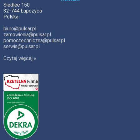
Siedlec 150
32-744 Łapczyca
Polska
biuro@pulsar.pl
zamowienia@pulsar.pl
pomoctechniczna@pulsar.pl
serwis@pulsar.pl
Czytaj więcej »