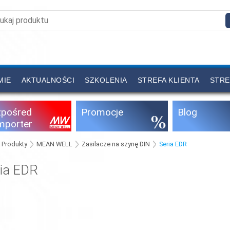
MIE
AKTUALNOŚCI
SZKOLENIA
STREFA KLIENTA
STRE
zpośred
Promocje
Blog
importer
Produkty
MEAN WELL
Zasilacze na szynę DIN
Seria EDR
ria EDR