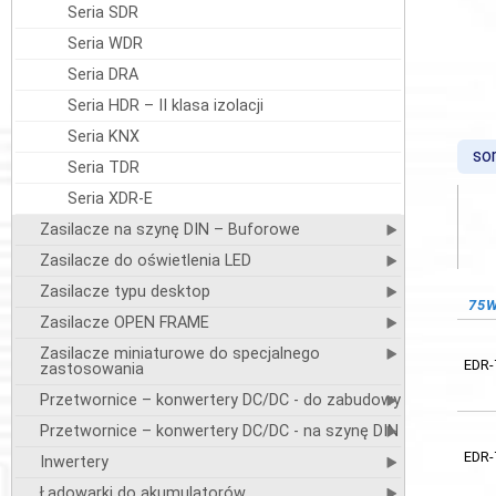
Seria SDR
Seria WDR
Seria DRA
Seria HDR – II klasa izolacji
Seria KNX
sor
Seria TDR
Seria XDR-E
Zasilacze na szynę DIN – Buforowe
Zasilacze do oświetlenia LED
Zasilacze typu desktop
75
12
Zasilacze OPEN FRAME
Zasilacze miniaturowe do specjalnego
EDR-
EDR-
zastosowania
Przetwornice – konwertery DC/DC - do zabudowy
Przetwornice – konwertery DC/DC - na szynę DIN
EDR-
EDR-
Inwertery
Ładowarki do akumulatorów