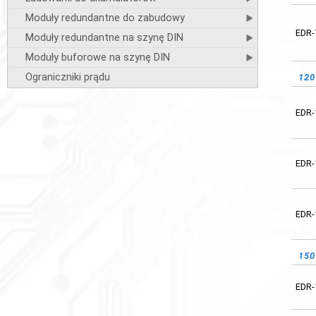
24
Moduły redundantne do zabudowy
EDR-
Moduły redundantne na szynę DIN
EDR-
Moduły buforowe na szynę DIN
Ograniczniki prądu
12
EDR-
EDR-
EDR-
EDR-
48
EDR-
EDR-
15
EDR-
EDR-