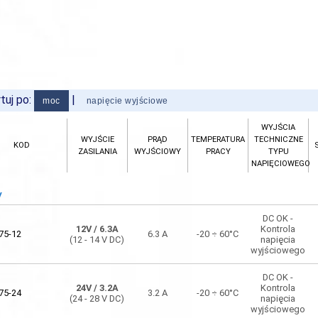
tuj po:
|
moc
napięcie wyjściowe
WYJŚCIA
WYJŚCIA
WYJŚCIE
PRĄD
TEMPERATURA
TECHNICZNE
WYJŚCIE
PRĄD
TEMPERATURA
TECHNICZNE
KOD
KOD
ZASILANIA
WYJŚCIOWY
PRACY
TYPU
ZASILANIA
WYJŚCIOWY
PRACY
TYPU
NAPIĘCIOWEGO
NAPIĘCIOWEGO
W
VDC
DC OK -
DC OK -
12V
/ 6.3A
Kontrola
12V
/ 6.3A
Kontrola
75-12
6.3 A
-20 ÷ 60°C
75-12
6.3 A
-20 ÷ 60°C
(12 - 14 V DC)
napięcia
(12 - 14 V DC)
napięcia
wyjściowego
wyjściowego
DC OK -
DC OK -
12V
/ 10A
Kontrola
24V
/ 3.2A
Kontrola
120-12
10 A
-20 ÷ 60°C
75-24
3.2 A
-20 ÷ 60°C
(12 - 14 V DC)
napięcia
(24 - 28 V DC)
napięcia
wyjściowego
wyjściowego