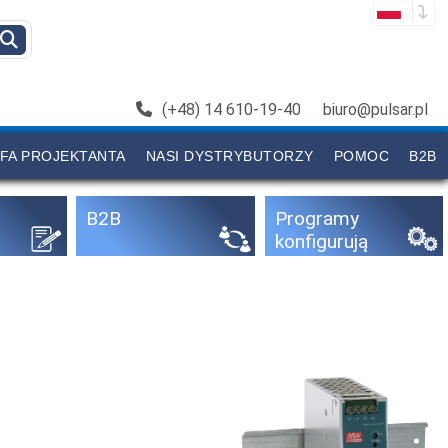
(+48) 14 610-19-40
biuro@pulsar.pl
FA PROJEKTANTA
NASI DYSTRYBUTORZY
POMOC
B2B
B2B
Programy
konfigurują
ce