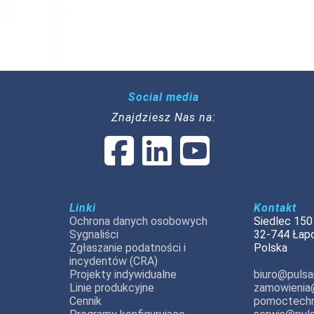
Social media
Znajdziesz Nas na:
Linki
Kontakt
Ochrona danych osobowych
Siedlec 150
Sygnaliści
32-744 Łap
Zgłaszanie podatności i
Polska
incydentów (CRA)
Projekty indywidualne
biuro@pulsar
Linie produkcyjne
zamowienia@
Cennik
pomoctechn