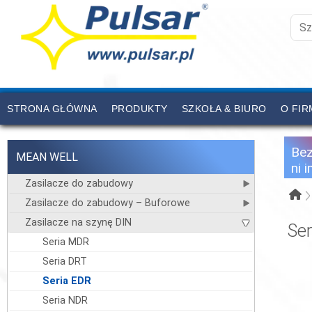
STRONA GŁÓWNA
PRODUKTY
SZKOŁA & BIURO
O FIR
CENNIK
KONTAKT
Be
MEAN WELL
ni 
Zasilacze do zabudowy
Zasilacze do zabudowy – Buforowe
Zasilacze na szynę DIN
Se
Seria MDR
Seria DRT
Seria EDR
Seria NDR