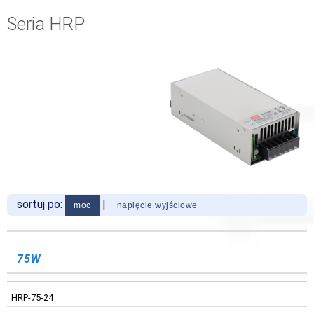
Seria HRP
sortuj po:
|
moc
napięcie wyjściowe
WYJŚCIE
TEMPERATURA
WYJŚCIE
TEMPERATURA
KOD
PRĄD WYJŚCIOWY
KOD
PRĄD WYJŚCIOWY
ZASILANIA
PRACY
ZASILANIA
PRACY
75W
5VDC
HRP-75-24
HRP-600-5