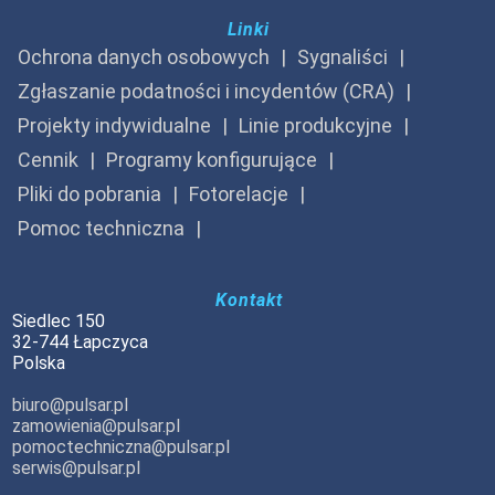
Linki
Ochrona danych osobowych
Sygnaliści
Zgłaszanie podatności i incydentów (CRA)
Projekty indywidualne
Linie produkcyjne
Cennik
Programy konfigurujące
Pliki do pobrania
Fotorelacje
Pomoc techniczna
Kontakt
Siedlec 150
32-744 Łapczyca
Polska
biuro@pulsar.pl
zamowienia@pulsar.pl
pomoctechniczna@pulsar.pl
serwis@pulsar.pl