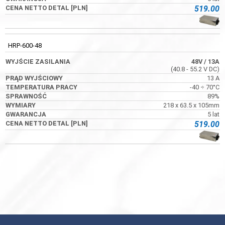
519.00
HRP-600-48
48V
/ 13A
(40.8 - 55.2 V DC)
HRP-600-48
13 A
-40 ÷ 70°C
48V
/ 13A
89%
(40.8 - 55.2 V DC)
218 x 63.5 x 105mm
13 A
5 lat
-40 ÷ 70°C
519.00
89%
218 x 63.5 x 105mm
5 lat
519.00