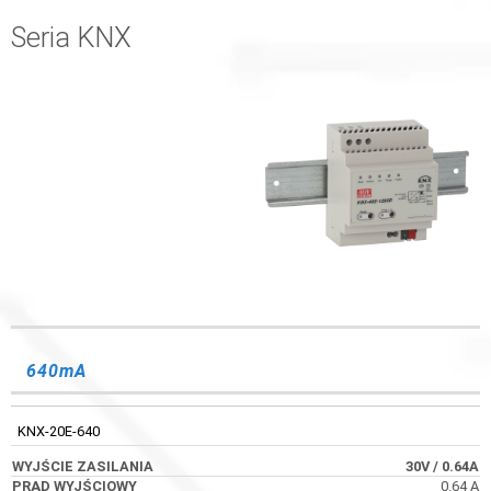
Seria KNX
WYJŚCIE
TEMPERATURA
KOD
PRĄD WYJŚCIOWY
ZASILANIA
PRACY
640mA
KNX-20E-640
30V
/ 0.64A
0.64 A