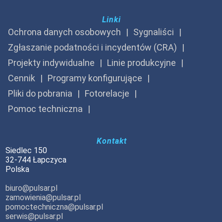
Linki
Ochrona danych osobowych
Sygnaliści
Zgłaszanie podatności i incydentów (CRA)
Projekty indywidualne
Linie produkcyjne
Cennik
Programy konfigurujące
Pliki do pobrania
Fotorelacje
Pomoc techniczna
Kontakt
Siedlec 150
32-744 Łapczyca
Polska
biuro@pulsar.pl
zamowienia@pulsar.pl
pomoctechniczna@pulsar.pl
serwis@pulsar.pl