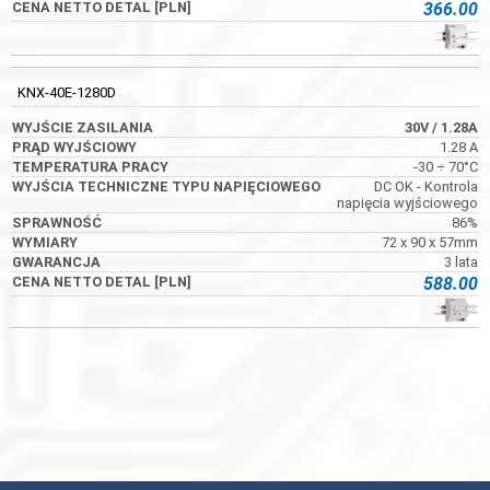
366.00
KNX-40E-1280D
30V
/ 1.28A
1.28 A
-30 ÷ 70°C
DC OK - Kontrola
napięcia wyjściowego
86%
72 x 90 x 57mm
3 lata
588.00