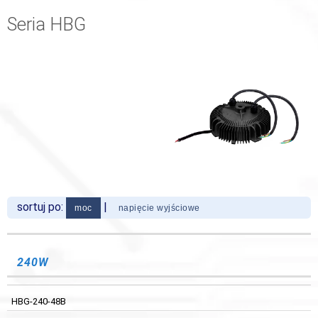
Seria HBG
sortuj po:
|
moc
napięcie wyjściowe
WYJŚCIE
WYJŚCIE
KOD
SPRAWNOŚĆ
WYMIARY
KOD
SPRAWNOŚĆ
WYMIARY
ZASILANIA
ZASILANIA
240W
48 V DC
HBG-240-48B
HBG-240-48B