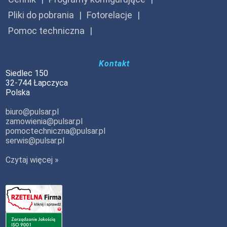
Pliki do pobrania
Fotorelacje
Pomoc techniczna
Kontakt
Siedlec 150
32-744 Łapczyca
Polska
biuro@pulsar.pl
zamowienia@pulsar.pl
pomoctechniczna@pulsar.pl
serwis@pulsar.pl
Czytaj więcej »