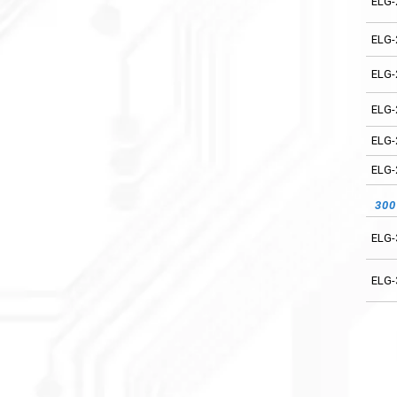
ELG-
ELG-
ELG-
54
ELG-
ELG-
ELG-
ELG-
ELG-
ELG-
ELG-
ELG-
ELG-
30
70
ELG-
ELG-
ELG-
ELG-
ELG-