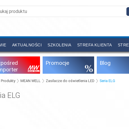
MIE
AKTUALNOŚCI
SZKOLENIA
STREFA KLIENTA
STRE
zpośred
Promocje
Blog
importer
Produkty
MEAN WELL
Zasilacze do oświetlenia LED
Seria ELG
ria ELG