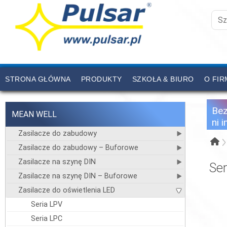
STRONA GŁÓWNA
PRODUKTY
SZKOŁA & BIURO
O FIR
CENNIK
KONTAKT
Be
MEAN WELL
ni 
Zasilacze do zabudowy
Zasilacze do zabudowy – Buforowe
Zasilacze na szynę DIN
Se
Zasilacze na szynę DIN – Buforowe
Zasilacze do oświetlenia LED
Seria LPV
Seria LPC