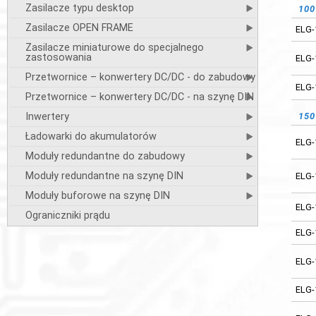
Zasilacze typu desktop
10
24
Zasilacze OPEN FRAME
ELG-
ELG-
Zasilacze miniaturowe do specjalnego
ELG-
zastosowania
ELG-
Przetwornice – konwertery DC/DC - do zabudowy
ELG-
ELG-
Przetwornice – konwertery DC/DC - na szynę DIN
ELG-
Inwertery
15
ELG-
Ładowarki do akumulatorów
ELG-
Moduły redundantne do zabudowy
ELG-
Moduły redundantne na szynę DIN
ELG-
ELG-
Moduły buforowe na szynę DIN
ELG-
ELG-
Ograniczniki prądu
ELG-
ELG-
ELG-
ELG-
ELG-
ELG-