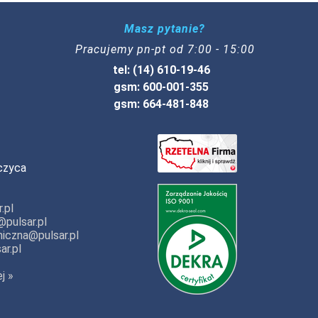
Masz pytanie?
Pracujemy pn-pt od 7:00 - 15:00
tel: (14) 610-19-46
gsm: 600-001-355
gsm: 664-481-848
czyca
.pl
pulsar.pl
iczna@pulsar.pl
ar.pl
j »