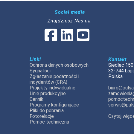
Social media
Znajdziesz Nas na:
Linki
Kontakt
Ochrona danych osobowych
Siedlec 150
Sygnaliści
32-744 Łap
Zgłaszanie podatności i
Polska
incydentów (CRA)
Projekty indywidualne
biuro@pulsar
Linie produkcyjne
zamowienia@
Cennik
pomoctechn
Programy konfigurujące
serwis@puls
Pliki do pobrania
Fotorelacje
Czytaj więce
Pomoc techniczna