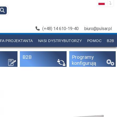
(+48) 14 610-19-40
biuro@pulsar.pl
FA PROJEKTANTA
NASI DYSTRYBUTORZY
POMOC
B2B
B2B
Programy
konfigurują
ce