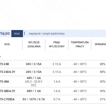
tuj po:
|
moc
napięcie i prąd wyjściowy
WYJŚCIE
PRĄD
TEMPERATURA
WYJŚCIE
PRĄD
TEMPERATURA
KOD
SPRAWN
KOD
SPRAWN
ZASILANIA
WYJŚCIOWY
PRACY
ZASILANIA
WYJŚCIOWY
PRACY
W
VDC
12V
/ 10A
75-24B
24V
/ 3.15A
3.15 A
-40 ÷ 85°C
88%
150-12A
(10.8 - 13.2 V
10 A
-40 ÷ 90°C
88.5
DC)
75-24DA-3Y
24V
/ 3.15A
3.15 A
-40 ÷ 85°C
88%
12V
/ 10A
150-12B
(10.8 - 13.2 V
10 A
-40 ÷ 90°C
88.5
48V
/ 1.6A
DC)
75-48A
(43.2 - 52.8 V
1.6 A
-40 ÷ 85°C
90%
DC)
150-12B-3Y
12V
/ 10A
10 A
-40 ÷ 90°C
88.5
75-48DA-3Y
48V
/ 1.6A
1.6 A
-40 ÷ 85°C
90%
12V
/ 22A
300-12A
(11.2 - 12.8 V
22 A
-40 ÷ 85°C
91%
75-C700DA
53 ÷
107V
/ 0.7A
0.7 A
-40 ÷ 85°C
91%
DC)