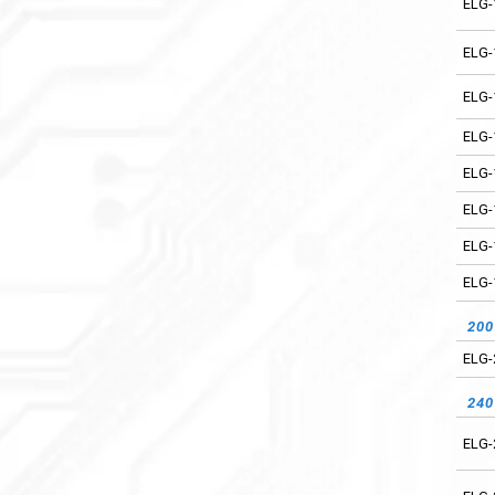
ELG-
36
ELG-
ELG-
ELG-
42
ELG-
ELG-
ELG-
ELG-
48
ELG-
ELG-
ELG-
ELG-
20
ELG-
ELG-
ELG-
24
ELG-
ELG-
ELG-