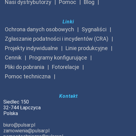
Nasi dystrybutorzy
Pomoc
Blog
Linki
Ochrona danych osobowych
Sygnaliści
Zgłaszanie podatności i incydentów (CRA)
Projekty indywidualne
Linie produkcyjne
Cennik
Programy konfigurujące
Pliki do pobrania
Fotorelacje
Pomoc techniczna
Kontakt
Siedlec 150
32-744 Łapczyca
Polska
biuro@pulsar.pl
zamowienia@pulsar.pl