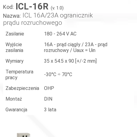
ICL-16R
Kod:
(v. 1.0)
ICL 16A/23A ogranicznik
Nazwa:
prądu rozruchowego
Zasilanie
180 - 264 V AC
Wyjście
16A - prąd ciągły / 23A - prąd
zasilania
rozruchowy / Uaux = Uin
Wymiary
35 x 54.5 x 90 [+/-2 mm]
Temperatura
-30°C ÷ 70°C
pracy
Zabezpieczenia
OHP
Montaż
DIN
Gwarancja
3 lata