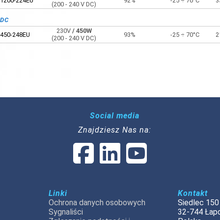
1200-224EU
92%
-25 ÷ 70°C
3
(200 - 240 V DC)
VDC
230V
/ 450W
450-248EU
93%
-25 ÷ 70°C
2
(200 - 240 V DC)
Social media
Znajdziesz Nas na:
Linki
Kontakt
Ochrona danych osobowych
Siedlec 150
Sygnaliści
32-744 Łap