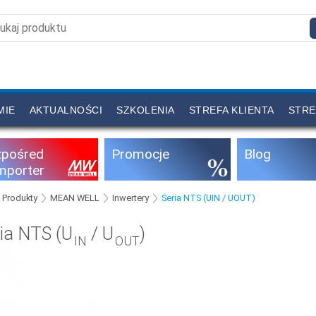
MIE
AKTUALNOŚCI
SZKOLENIA
STREFA KLIENTA
STRE
zpośred
Promocje
Blog
importer
Produkty
MEAN WELL
Inwertery
Seria NTS (UIN / UOUT)
ia NTS (U
/ U
)
IN
OUT