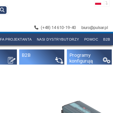
(+48) 14 610-19-40
biuro@pulsar.pl
FA PROJEKTANTA
NASI DYSTRYBUTORZY
POMOC
B2B
B2B
Programy
konfigurują
ce