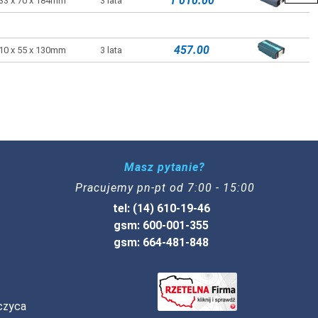
1 010.00
33 x 70 x 184mm
3 lata
457.00
10 x 55 x 130mm
3 lata
Masz pytanie?
Pracujemy pn-pt od 7:00 - 15:00
tel: (14) 610-19-46
gsm: 600-001-355
gsm: 664-481-848
czyca