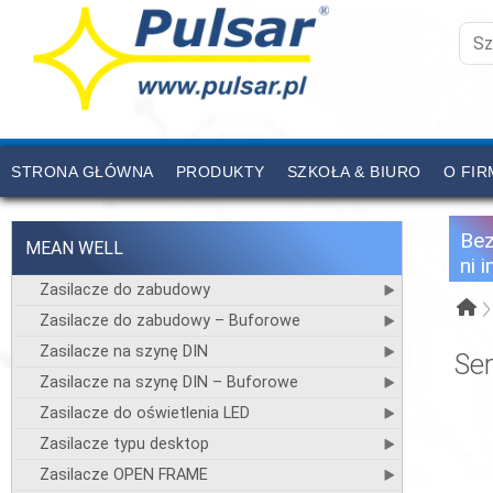
STRONA GŁÓWNA
PRODUKTY
SZKOŁA & BIURO
O FIR
CENNIK
KONTAKT
Be
MEAN WELL
ni 
Zasilacze do zabudowy
Zasilacze do zabudowy – Buforowe
Zasilacze na szynę DIN
Ser
Zasilacze na szynę DIN – Buforowe
Zasilacze do oświetlenia LED
Zasilacze typu desktop
Zasilacze OPEN FRAME