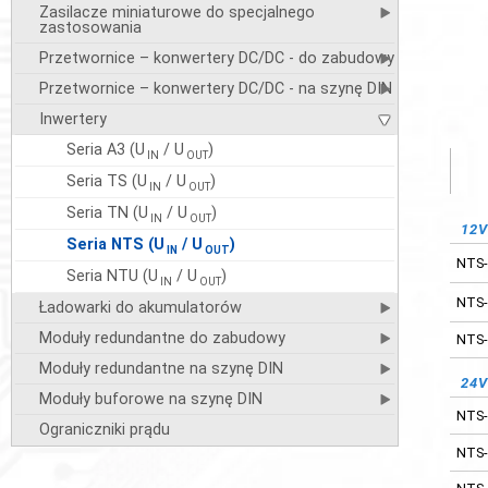
Zasilacze miniaturowe do specjalnego
zastosowania
Przetwornice – konwertery DC/DC - do zabudowy
Przetwornice – konwertery DC/DC - na szynę DIN
Inwertery
Seria A3 (U
/ U
)
IN
OUT
Seria TS (U
/ U
)
IN
OUT
Seria TN (U
/ U
)
IN
OUT
12
Seria NTS (U
/ U
)
IN
OUT
NTS-
Seria NTU (U
/ U
)
IN
OUT
NTS-
Ładowarki do akumulatorów
Moduły redundantne do zabudowy
NTS-
Moduły redundantne na szynę DIN
24
Moduły buforowe na szynę DIN
NTS-
Ograniczniki prądu
NTS-