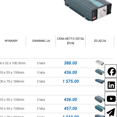
CENA NETTO DETAL
WYMIARY
GWARANCJA
ZDJĘCIA
[PLN]
388.00
6 x 32 x 100.5mm
3 lata
436.00
10 x 55 x 130mm
3 lata
1 575.00
00 x 70 x 184mm
3 lata
436.00
10 x 55 x 130mm
3 lata
457.00
10 x 55 x 130mm
3 lata