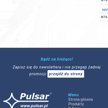
NTS-
48
NTS-
Bądź na bieżąco!
Zapisz się do newslettera i nie przegap żadnej
promocji
przejdź do strony
Menu
Strona główna
Produkty