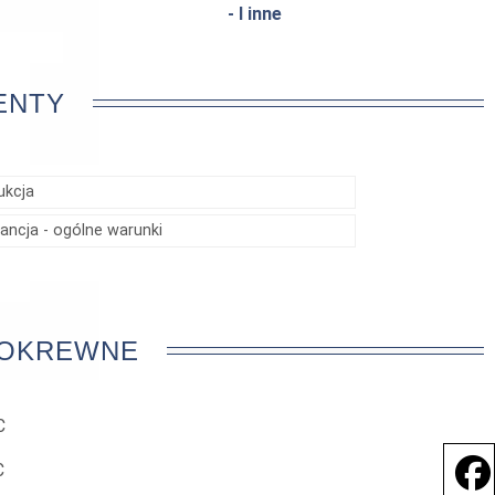
- I inne
ENTY
ukcja
ancja - ogólne warunki
POKREWNE
C
C