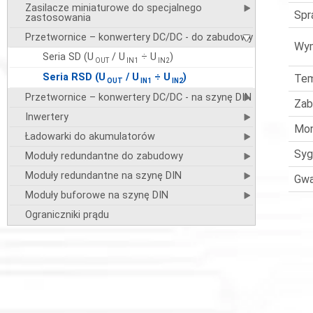
Zasilacze miniaturowe do specjalnego
Spr
zastosowania
Przetwornice – konwertery DC/DC - do zabudowy
Wym
Seria SD (U
/ U
÷ U
)
OUT
IN1
IN2
Seria RSD (U
/ U
÷ U
)
Tem
OUT
IN1
IN2
Przetwornice – konwertery DC/DC - na szynę DIN
Zab
Inwertery
Mo
Ładowarki do akumulatorów
Syg
Moduły redundantne do zabudowy
Moduły redundantne na szynę DIN
Gwa
Moduły buforowe na szynę DIN
Ograniczniki prądu