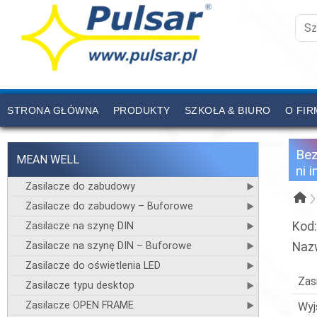
STRONA GŁÓWNA
PRODUKTY
SZKOŁA & BIURO
O FIR
CENNIK
KONTAKT
Be
MEAN WELL
ni 
Zasilacze do zabudowy
Zasilacze do zabudowy – Buforowe
Kod
Zasilacze na szynę DIN
Zasilacze na szynę DIN – Buforowe
Naz
Zasilacze do oświetlenia LED
Zas
Zasilacze typu desktop
Zasilacze OPEN FRAME
Wyj