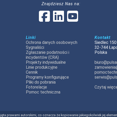
Znajdziesz Nas na:
Linki
Kontakt
Ochrona danych osobowych
Siedlec 150
Sygnaliści
32-744 Łap
Zgłaszanie podatności i
Polska
incydentów (CRA)
Projekty indywidualne
biuro@pulsar
Linie produkcyjne
zamowienia@
Cennik
pomoctechn
Programy konfigurujące
serwis@puls
Pliki do pobrania
Fotorelacje
Czytaj więce
Pomoc techniczna
t objęta prawami autorskimi, co oznacza że kopiowanie jakiegokolwiek jej elem