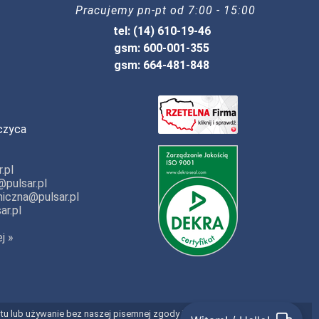
Pracujemy pn-pt od 7:00 - 15:00
tel: (14) 610-19-46
gsm: 600-001-355
gsm: 664-481-848
czyca
.pl
pulsar.pl
iczna@pulsar.pl
ar.pl
j »
entu lub używanie bez naszej pisemnej zgody jest prawnie zabronione.