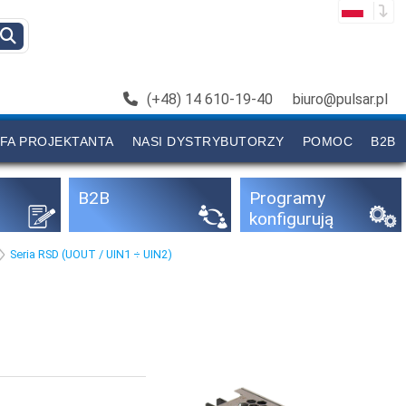
(+48) 14 610-19-40
biuro@pulsar.pl
FA PROJEKTANTA
NASI DYSTRYBUTORZY
POMOC
B2B
B2B
Programy
konfigurują
ce
Seria RSD (UOUT / UIN1 ÷ UIN2)