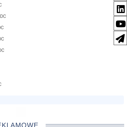
C
/DC
DC
DC
DC
C
REKLAMOWE