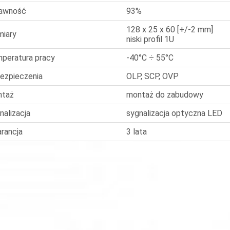
awność
93%
128 x 25 x 60 [+/-2 mm]
iary
niski profil 1U
peratura pracy
-40°C ÷ 55°C
ezpieczenia
OLP, SCP, OVP
ntaż
montaż do zabudowy
nalizacja
sygnalizacja optyczna LED
rancja
3 lata