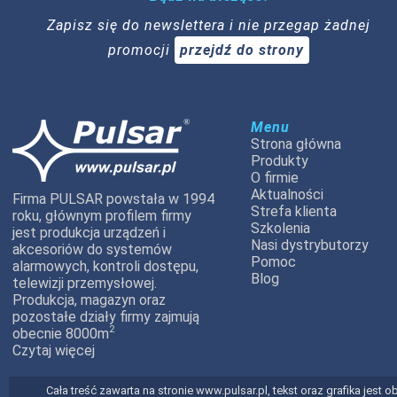
Zapisz się do newslettera i nie przegap żadnej
promocji
przejdź do strony
Menu
Strona główna
Produkty
O firmie
Aktualności
Firma PULSAR powstała w 1994
Strefa klienta
roku, głównym profilem firmy
Szkolenia
jest produkcja urządzeń i
Nasi dystrybutorzy
akcesoriów do systemów
Pomoc
alarmowych, kontroli dostępu,
Blog
telewizji przemysłowej.
Produkcja, magazyn oraz
pozostałe działy firmy zajmują
2
obecnie 8000m
Czytaj więcej
Cała treść zawarta na stronie www.pulsar.pl, tekst oraz grafika jes