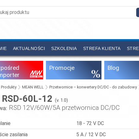
MIE
AKTUALNOŚCI
SZKOLENIA
STREFA KLIENTA
STRE
zpośred
Promocje
Blog
importer
Produkty
MEAN WELL
Przetwornice – konwertery DC/DC - do zabudowy
RSD-60L-12
:
(v. 1.0)
RSD 12V/60W/5A przetwornica DC/DC
wa:
ilanie
18 - 72 V DC
ście zasilania
5 A / 12 V DC