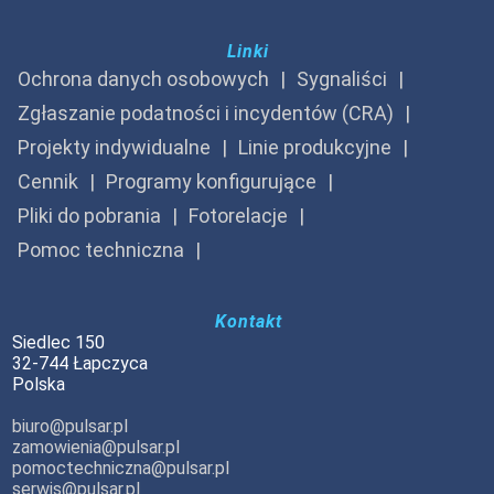
Linki
Ochrona danych osobowych
Sygnaliści
Zgłaszanie podatności i incydentów (CRA)
Projekty indywidualne
Linie produkcyjne
Cennik
Programy konfigurujące
Pliki do pobrania
Fotorelacje
Pomoc techniczna
Kontakt
Siedlec 150
32-744 Łapczyca
Polska
biuro@pulsar.pl
zamowienia@pulsar.pl
pomoctechniczna@pulsar.pl
serwis@pulsar.pl