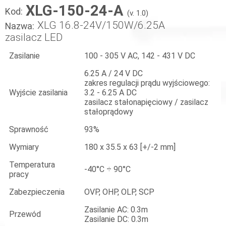
XLG-150-24-A
Kod:
(v. 1.0)
XLG 16.8-24V/150W/6.25A
Nazwa:
zasilacz LED
Zasilanie
100 - 305 V AC, 142 - 431 V DC
6.25 A / 24 V DC
zakres regulacji prądu wyjściowego:
Wyjście zasilania
3.2 - 6.25 A DC
zasilacz stałonapięciowy / zasilacz
stałoprądowy
Sprawność
93%
Wymiary
180 x 35.5 x 63 [+/-2 mm]
Temperatura
-40°C ÷ 90°C
pracy
Zabezpieczenia
OVP, OHP, OLP, SCP
Zasilanie AC: 0.3m
Przewód
Zasilanie DC: 0.3m