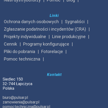
Linki
Ochrona danych osobowych
Sygnaliści
Zgłaszanie podatności i incydentów (CRA)
Projekty indywidualne
Linie produkcyjne
Cennik
Programy konfigurujące
Pliki do pobrania
Fotorelacje
Pomoc techniczna
Kontakt
Siedlec 150
32-744 Łapczyca
Polska
biuro@pulsar.pl
zamowienia@pulsar.pl
pomoctechniczna@pulsar.pl