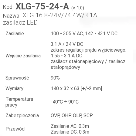
XLG-75-24-A
Kod:
(v. 1.0)
XLG 16.8-24V/74.4W/3.1A
Nazwa:
zasilacz LED
Zasilanie
100 - 305 V AC, 142 - 431 V DC
3.1 A / 24 V DC
zakres regulacji prądu wyjściowego:
Wyjście zasilania
1.55 - 3.1 A DC
zasilacz stałonapięciowy / zasilacz
stałoprądowy
Sprawność
90%
Wymiary
140 x 32 x 63 [+/-2 mm]
Temperatura
-40°C ÷ 90°C
pracy
Zabezpieczenia
OVP, OHP, OLP, SCP
Zasilanie AC: 0.3m
Przewód
Zasilanie DC: 0.3m