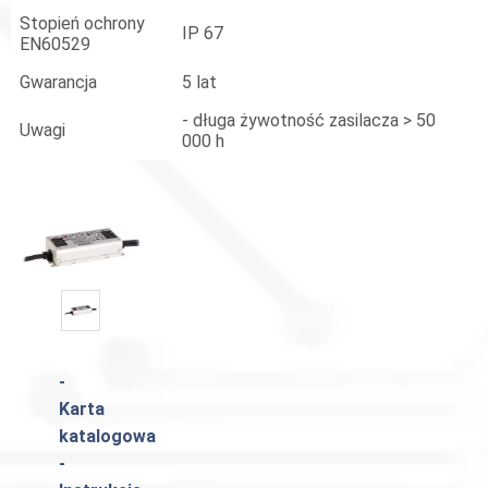
Stopień ochrony
IP 67
EN60529
Gwarancja
5 lat
- długa żywotność zasilacza > 50
Uwagi
000 h
-
Karta
katalogowa
-