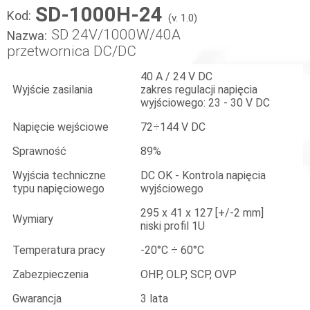
SD-1000H-24
Kod:
(v. 1.0)
SD 24V/1000W/40A
Nazwa:
przetwornica DC/DC
40 A / 24 V DC
Wyjście zasilania
zakres regulacji napięcia
wyjściowego: 23 - 30 V DC
Napięcie wejściowe
72÷144 V DC
Sprawność
89%
Wyjścia techniczne
DC OK - Kontrola napięcia
typu napięciowego
wyjściowego
295 x 41 x 127 [+/-2 mm]
Wymiary
niski profil 1U
Temperatura pracy
-20°C ÷ 60°C
Zabezpieczenia
OHP, OLP, SCP, OVP
Gwarancja
3 lata