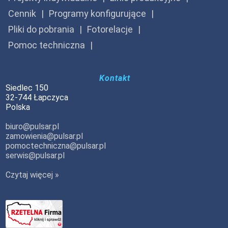
Cennik
Programy konfigurujące
Pliki do pobrania
Fotorelacje
Pomoc techniczna
Kontakt
Siedlec 150
32-744 Łapczyca
Polska
biuro@pulsar.pl
zamowienia@pulsar.pl
pomoctechniczna@pulsar.pl
serwis@pulsar.pl
Czytaj więcej »