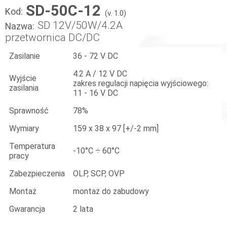
SD-50C-12
Kod:
(v. 1.0)
SD 12V/50W/4.2A
Nazwa:
przetwornica DC/DC
Zasilanie
36 - 72 V DC
4.2 A / 12 V DC
Wyjście
zakres regulacji napięcia wyjściowego:
zasilania
11 - 16 V DC
Sprawność
78%
Wymiary
159 x 38 x 97 [+/-2 mm]
Temperatura
-10°C ÷ 60°C
pracy
Zabezpieczenia
OLP, SCP, OVP
Montaż
montaż do zabudowy
Gwarancja
2 lata