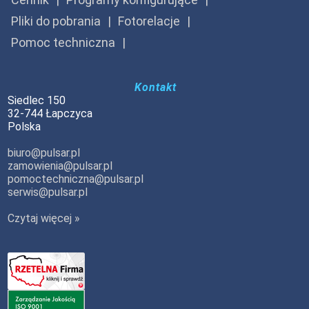
Pliki do pobrania
Fotorelacje
Pomoc techniczna
Kontakt
Siedlec 150
32-744 Łapczyca
Polska
biuro@pulsar.pl
zamowienia@pulsar.pl
pomoctechniczna@pulsar.pl
serwis@pulsar.pl
Czytaj więcej »