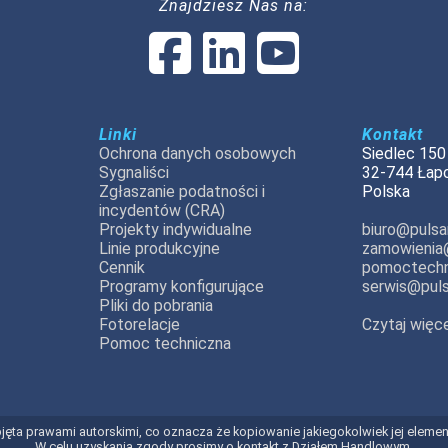
Znajdziesz Nas na:
Linki
Kontakt
Ochrona danych osobowych
Siedlec 150
Sygnaliści
32-744 Łap
Zgłaszanie podatności i
Polska
incydentów (CRA)
Projekty indywidualne
biuro@pulsar
Linie produkcyjne
zamowienia@
Cennik
pomoctechn
Programy konfigurujące
serwis@puls
Pliki do pobrania
Fotorelacje
Czytaj więce
Pomoc techniczna
t objęta prawami autorskimi, co oznacza że kopiowanie jakiegokolwiek jej elem
W celu uzyskania zgody prosimy o kontakt z Działem Handlowym.