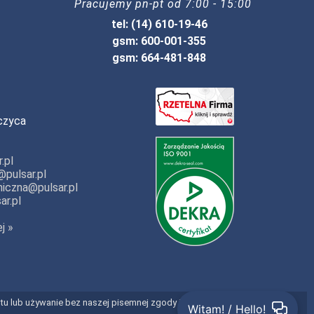
Pracujemy pn-pt od 7:00 - 15:00
tel: (14) 610-19-46
gsm: 600-001-355
gsm: 664-481-848
czyca
.pl
pulsar.pl
iczna@pulsar.pl
ar.pl
j »
entu lub używanie bez naszej pisemnej zgody jest prawnie zabronione.
Witam! / Hello!