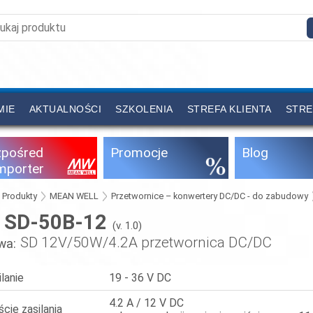
MIE
AKTUALNOŚCI
SZKOLENIA
STREFA KLIENTA
STRE
zpośred
Promocje
Blog
importer
Produkty
MEAN WELL
Przetwornice – konwertery DC/DC - do zabudowy
SD-50B-12
:
(v. 1.0)
SD 12V/50W/4.2A przetwornica DC/DC
wa:
ilanie
19 - 36 V DC
4.2 A / 12 V DC
ście zasilania