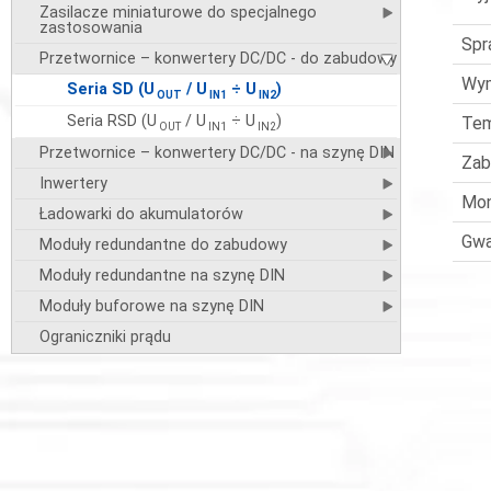
Zasilacze miniaturowe do specjalnego
zastosowania
Spr
Przetwornice – konwertery DC/DC - do zabudowy
Wym
Seria SD (U
/ U
÷ U
)
OUT
IN1
IN2
Seria RSD (U
/ U
÷ U
)
Tem
OUT
IN1
IN2
Przetwornice – konwertery DC/DC - na szynę DIN
Zab
Inwertery
Mo
Ładowarki do akumulatorów
Gwa
Moduły redundantne do zabudowy
Moduły redundantne na szynę DIN
Moduły buforowe na szynę DIN
Ograniczniki prądu