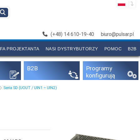
(+48) 14 610-19-40
biuro@pulsar.pl
FA PROJEKTANTA
NASI DYSTRYBUTORZY
POMOC
B2B
B2B
Programy
konfigurują
ce
Seria SD (UOUT / UIN1 ÷ UIN2)