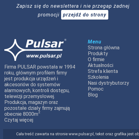
Zapisz się do newslettera i nie przegap żadnej
promocji
przejdź do strony
Menu
Strona główna
Produkty
O firmie
Aktualności
Firma PULSAR powstała w 1994
Strefa klienta
roku, głównym profilem firmy
Szkolenia
jest produkcja urządzeń i
Nasi dystrybutorzy
akcesoriów do systemów
Pomoc
alarmowych, kontroli dostępu,
Blog
telewizji przemysłowej.
Produkcja, magazyn oraz
pozostałe działy firmy zajmują
2
obecnie 8000m
Czytaj więcej
Cała treść zawarta na stronie www.pulsar.pl, tekst oraz grafika jes