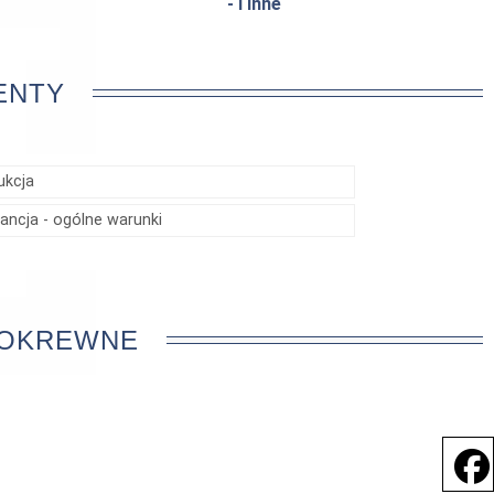
- I inne
ENTY
ukcja
ancja - ogólne warunki
POKREWNE