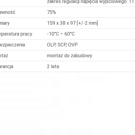
zakres regulacji napięcia wyjściowego: 11
awność
75%
iary
159 x 38 x 97 [+/-2 mm]
peratura pracy
-10°C ÷ 60°C
ezpieczenia
OLP, SCP, OVP
ntaż
montaż do zabudowy
rancja
2 lata