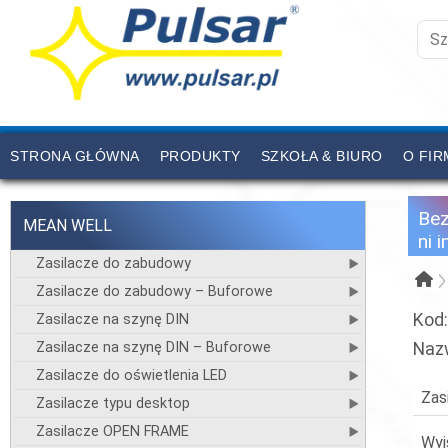
STRONA GŁÓWNA
PRODUKTY
SZKOŁA & BIURO
O FIR
CENNIK
KONTAKT
Be
MEAN WELL
ni 
Zasilacze do zabudowy
Zasilacze do zabudowy – Buforowe
Kod
Zasilacze na szynę DIN
Zasilacze na szynę DIN – Buforowe
Naz
Zasilacze do oświetlenia LED
Zas
Zasilacze typu desktop
Zasilacze OPEN FRAME
Wyj