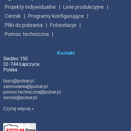
Projekty indywidualne
Linie produkcyjne
Cennik
Programy konfigurujące
Pliki do pobrania
Fotorelacje
Pomoc techniczna
Kontakt
Siedlec 150
32-744 Łapczyca
Polska
biuro@pulsar.pl
zamowienia@pulsar.pl
pomoctechniczna@pulsar.pl
serwis@pulsar.pl
Czytaj więcej »