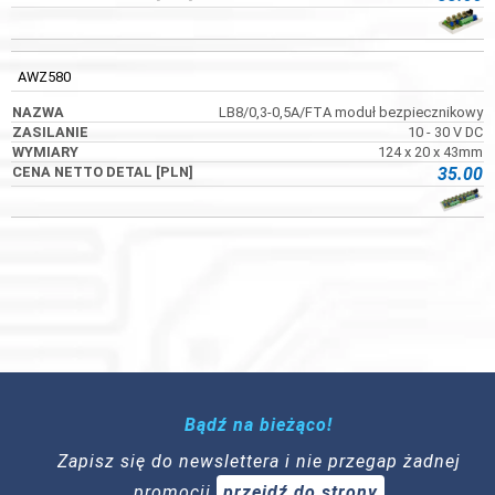
AWZ580
LB8/0,3-0,5A/FTA moduł bezpiecznikowy
10 - 30 V DC
124 x 20 x 43mm
35.00
Bądź na bieżąco!
Zapisz się do newslettera i nie przegap żadnej
promocji
przejdź do strony