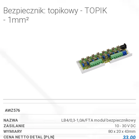
Bezpiecznik: topikowy - TOPIK
- 1mm²
KOD
NAZWA
ZASILANIE
WYMIARY
AWZ576
LB4/0,3-1,0A/FTA moduł bezpiecznikowy
10 - 30 V DC
80 x 20 x 43mm
33.00