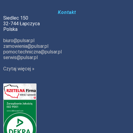
Kontakt
Siedlec 150
32-744 Łapczyca
Polska
biuro@pulsar.pl
zamowienia@pulsar.pl
pomoctechniczna@pulsar.pl
serwis@pulsar.pl
Czytaj więcej »