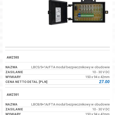
KOD
NAZWA
ZASILANIE
WYMIARY
AWZ593
LBC5/5×1A/FTA moduł bezpiecznikowy w obudowie
10 - 30 V DC
150 x 94 x 42mm
27.00
AWZ591
LBC8/8×1A/FTA moduł bezpiecznikowy w obudowie
10 - 30 V DC
150 x 94 x 42mm