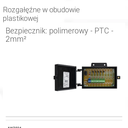
Rozgałęźne w obudowie
plastikowej
Bezpiecznik: polimerowy - PTC -
2mm²
KOD
NAZWA
ZASILANIE
WYMIARY