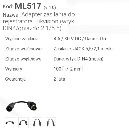
ML517
Kod:
(v. 1.0)
Adapter zasilania do
Nazwa:
rejestratora Hikvision (wtyk
DIN4/gniazdo 2,1/5.5)
Wyjście zasilania
4 A / 30 V DC / Uaux = Uin
Złącze wejściowe
Zasilanie: JACK 5,5/2,1 męski
Złącze wyjściowe
Dane: wtyk DIN4 (męski)
Wymiary
100 [+/-2 mm]
Gwarancja
2 lata
«
»