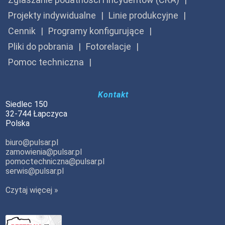
Projekty indywidualne
Linie produkcyjne
Cennik
Programy konfigurujące
Pliki do pobrania
Fotorelacje
Pomoc techniczna
Kontakt
Siedlec 150
32-744 Łapczyca
Polska
biuro@pulsar.pl
zamowienia@pulsar.pl
pomoctechniczna@pulsar.pl
serwis@pulsar.pl
Czytaj więcej »