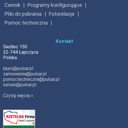
Cennik
Programy konfigurujące
Pliki do pobrania
Fotorelacje
Pomoc techniczna
Kontakt
Siedlec 150
32-744 Łapczyca
Polska
biuro@pulsar.pl
zamowienia@pulsar.pl
pomoctechniczna@pulsar.pl
serwis@pulsar.pl
Czytaj więcej »