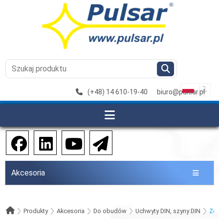
(+48) 14 610-19-40
biuro@pulsar.pl
Akcesoria
Produkty
Akcesoria
Do obudów
Uchwyty DIN, szyny DIN
Zes