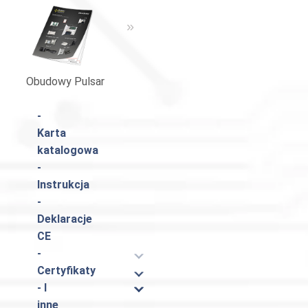
«
»
Obudowy Pulsar
Katalog Pulsar
-
Karta
katalogowa
-
Instrukcja
-
Deklaracje
CE
-
Certyfikaty
- I
inne