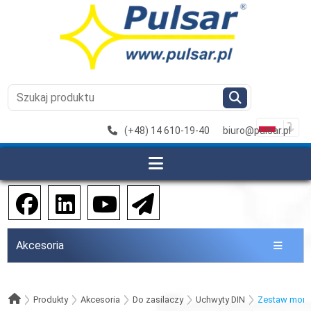
(+48) 14 610-19-40
biuro@pulsar.pl
Akcesoria
Produkty
Akcesoria
Do zasilaczy
Uchwyty DIN
Zestaw mon