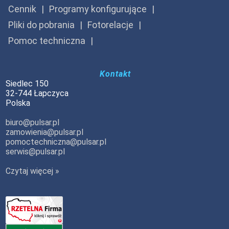
Cennik
Programy konfigurujące
Pliki do pobrania
Fotorelacje
Pomoc techniczna
Kontakt
Siedlec 150
32-744 Łapczyca
Polska
biuro@pulsar.pl
zamowienia@pulsar.pl
pomoctechniczna@pulsar.pl
serwis@pulsar.pl
Czytaj więcej »