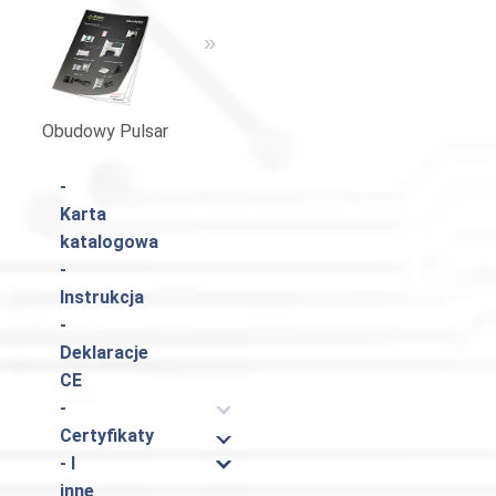
«
»
Obudowy Pulsar
Katalog Pulsar
-
Karta
katalogowa
-
Instrukcja
-
Deklaracje
CE
-
Certyfikaty
- I
inne