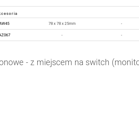
kcesoria
AW45
78 x 78 x 25mm
-
AZ067
-
-
ionowe - z miejscem na switch (monito