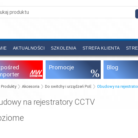
MIE
AKTUALNOŚCI
SZKOLENIA
STREFA KLIENTA
STRE
zpośred
Promocje
Blog
importer
Produkty
Akcesoria
Do switchy i urządzeń PoE
Obudowy na rejestrato
udowy na rejestratory CCTV
oziome