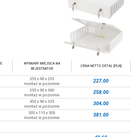
NE
WYMIARY MIEJSCA NA
CENA NETTO DETAL [PLN]
REJESTRATOR
355 x 90 x 235
227.00
montaż w poziomie
355 x 90 x 360
258.00
montaż w poziomie
455 x 90 x 335
304.00
montaż w poziomie
505 x 115 x 505
381.00
montaż w poziomie