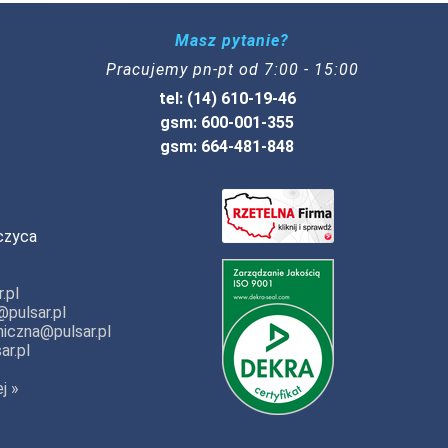
Masz pytanie?
Pracujemy pn-pt od 7:00 - 15:00
tel: (14) 610-19-46
gsm: 600-001-355
gsm: 664-481-848
czyca
.pl
pulsar.pl
iczna@pulsar.pl
ar.pl
j »