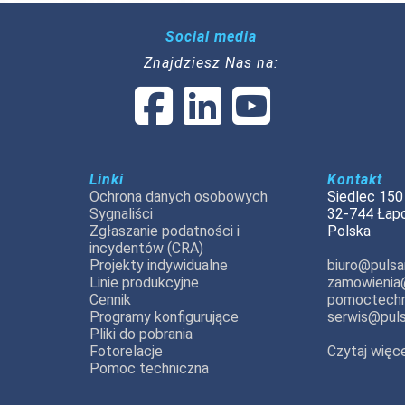
Social media
Znajdziesz Nas na:
Linki
Kontakt
Ochrona danych osobowych
Siedlec 150
Sygnaliści
32-744 Łap
Zgłaszanie podatności i
Polska
incydentów (CRA)
Projekty indywidualne
biuro@pulsar
Linie produkcyjne
zamowienia@
Cennik
pomoctechn
Programy konfigurujące
serwis@puls
Pliki do pobrania
Fotorelacje
Czytaj więce
Pomoc techniczna