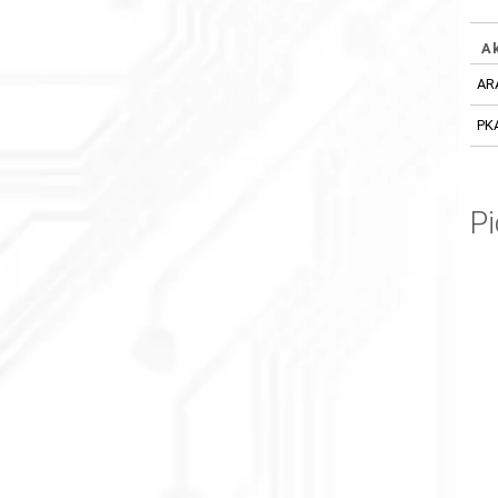
A
AR
PK
P