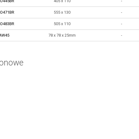
O445BR
405 x 110
-
O471BR
555 x 130
-
O483BR
505 x 110
-
AW45
78 x 78 x 25mm
-
ionowe