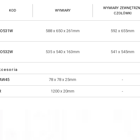
WYMIARY ZEWNĘTRZ
KOD
WYMIARY
CZOŁÓWKI
O531W
588 x 650 x 261mm
592 x 655mm
O532W
535 x 540 x 163mm
541 x 545mm
kcesoria
AW45
78 x 78 x 25mm
-
R
1200 x 20mm
-