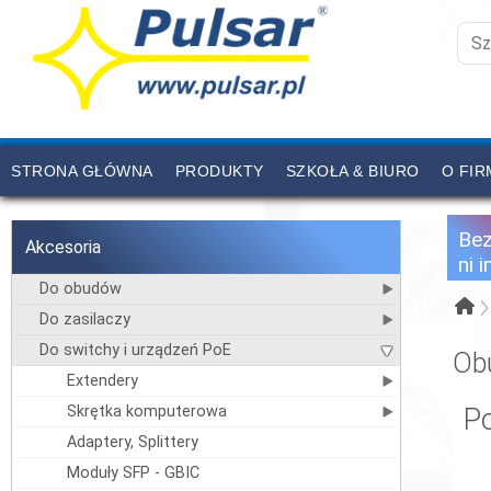
STRONA GŁÓWNA
PRODUKTY
SZKOŁA & BIURO
O FIR
CENNIK
KONTAKT
Be
Akcesoria
ni 
Do obudów
Do zasilaczy
Do switchy i urządzeń PoE
Ob
Extendery
Skrętka komputerowa
P
Adaptery, Splittery
Moduły SFP - GBIC