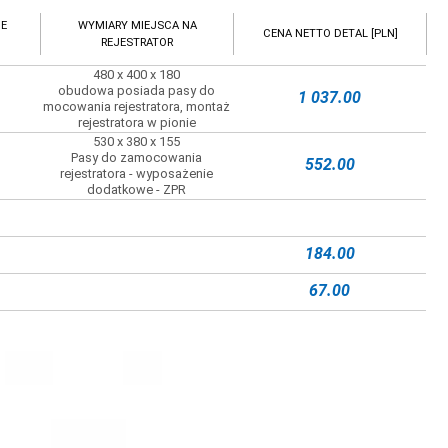
NE
WYMIARY MIEJSCA NA
CENA NETTO DETAL [PLN]
REJESTRATOR
480 x 400 x 180
obudowa posiada pasy do
1 037.00
mocowania rejestratora, montaż
rejestratora w pionie
530 x 380 x 155
Pasy do zamocowania
552.00
rejestratora - wyposażenie
dodatkowe - ZPR
184.00
67.00