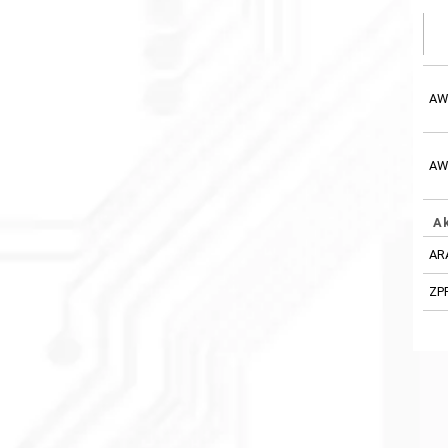
AW
AW
A
AR
ZP