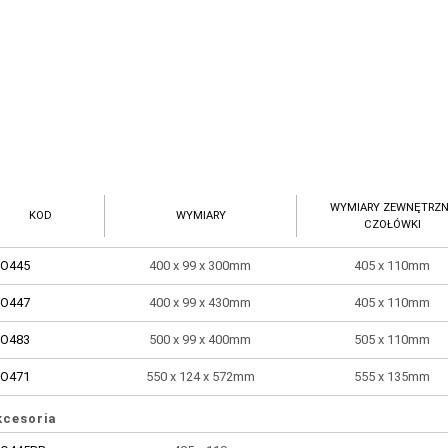
WYMIARY ZEWNĘTRZ
KOD
WYMIARY
CZOŁÓWKI
O445
400 x 99 x 300mm
405 x 110mm
O447
400 x 99 x 430mm
405 x 110mm
O483
500 x 99 x 400mm
505 x 110mm
O471
550 x 124 x 572mm
555 x 135mm
kcesoria