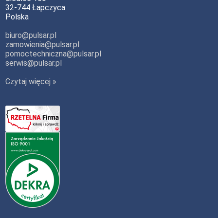
32-744 Łapczyca
Polska
biuro@pulsar.pl
zamowienia@pulsar.pl
pomoctechniczna@pulsar.pl
serwis@pulsar.pl
Czytaj więcej »