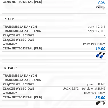
7.50
P-POE2
pary: 1-2, 3-6
pary: 1-2, 3-6
-
-
120 x 19 x 19mm
19.00
SP-POE12
-
-
gniazdo RJ45
JACK 5,5/2,1 żeński wtyk RJ45
86 x 25 x 30mm
38.00