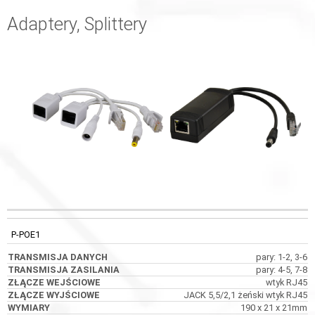
Adaptery, Splittery
TRANSMISJA
TRANSMISJA
ZŁĄCZE
KOD
DANYCH
ZASILANIA
WEJŚCIOWE
P-POE1
pary: 1-2, 3-6
pary: 4-5, 7-8
wtyk RJ45
JACK 5,5/2,1 żeński wtyk RJ45
190 x 21 x 21mm