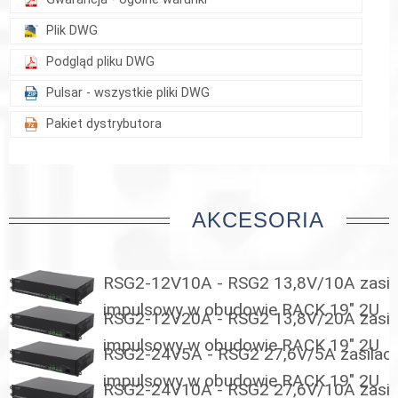
Plik DWG
Podgląd pliku DWG
Pulsar - wszystkie pliki DWG
Pakiet dystrybutora
AKCESORIA
RSG2-12V10A - RSG2 13,8V/10A zasil
impulsowy w obudowie RACK 19" 2U
RSG2-12V20A - RSG2 13,8V/20A zasil
impulsowy w obudowie RACK 19" 2U
RSG2-24V5A - RSG2 27,6V/5A zasilac
impulsowy w obudowie RACK 19" 2U
RSG2-24V10A - RSG2 27,6V/10A zasil