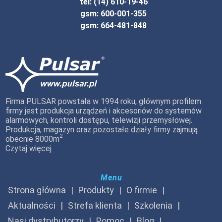
tel: (14) 610-19-46
gsm: 600-001-355
gsm: 664-481-848
Firma PULSAR powstała w 1994 roku, głównym profilem
firmy jest produkcja urządzeń i akcesoriów do systemów
alarmowych, kontroli dostępu, telewizji przemysłowej.
Produkcja, magazyn oraz pozostałe działy firmy zajmują
2
obecnie 8000m
Czytaj więcej
Menu
Strona główna
Produkty
O firmie
Aktualności
Strefa klienta
Szkolenia
Nasi dystrybutorzy
Pomoc
Blog