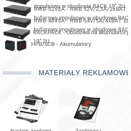
impulsowy w obudowie RACK 19" 2U
RWB-52V2A - RWB 52V/2,3A/2xBAT za
buforowy impulsowy w obudowie RACK
RWB-48V5A - RWB 54V/5A/4xBAT zas
buforowy impulsowy w obudowie RACK
RACKPACK - Obudowa na akumulatory
19" 2U
HPB/SCB - Akumulatory
MATERIAŁY REKLAMOWE
System zasilania
Zasilacze i