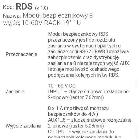
RDS
Kod:
(v. 1.0)
Moduł bezpiecznikowy 8
Nazwa:
wyjść; 10-60V RACK 19" 1U
Moduł bezpiecznikowy RDS
przeznaczony jest do rozdziału
zasilania w systemach opartych o
zasilacze serii RSG2 i RWB. Umożliwia
Przeznaczenie
zabezpieczenie oraz dystrybucję
zasilania na 8 niezależnych wyjść AUX.
Istnieje możliwość kaskadowego
podłączenia kolejnych listw RDS.
10 - 60 V DC
Zasilanie
INPUT – złącze śrubowe rozłączalne
2-pinowe (raster 7.62mm)
8 x 1 A (możliwość montażu
bezpieczników do 4 A )
AUX1...8 – złącze śrubowe rozłączalne
Wyjście zasilania
2-pinowe (raster 5.08mm)
OUTPUT - wyjście zasilania do
podłączenia kolejnego modułu lub