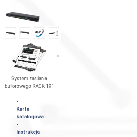
«
»
System zasilania
Zasilacze i akcesoria
Katalog 
buforowego RACK 19”
-
Karta
katalogowa
-
Instrukcja