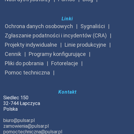
Linki
Ochrona danych osobowych
Sygnaliści
Zgłaszanie podatności i incydentów (CRA)
Projekty indywidualne
Linie produkcyjne
Cennik
Programy konfigurujące
Pliki do pobrania
Fotorelacje
Pomoc techniczna
Kontakt
Siedlec 150
32-744 Łapczyca
Polska
biuro@pulsar.pl
zamowienia@pulsar.pl
pomoctechniczna@pulsar.pl