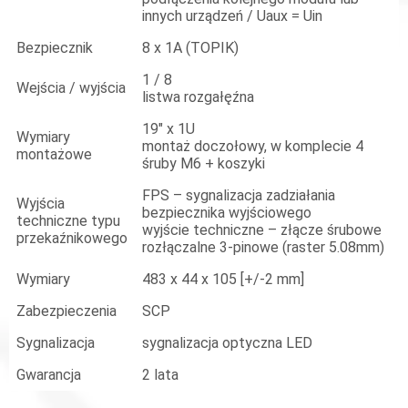
innych urządzeń / Uaux = Uin
Bezpiecznik
8 x 1A (TOPIK)
1 / 8
Wejścia / wyjścia
listwa rozgałęźna
19" x 1U
Wymiary
montaż doczołowy, w komplecie 4
montażowe
śruby M6 + koszyki
FPS – sygnalizacja zadziałania
Wyjścia
bezpiecznika wyjściowego
techniczne typu
wyjście techniczne – złącze śrubowe
przekaźnikowego
rozłączalne 3-pinowe (raster 5.08mm)
Wymiary
483 x 44 x 105 [+/-2 mm]
Zabezpieczenia
SCP
Sygnalizacja
sygnalizacja optyczna LED
Gwarancja
2 lata