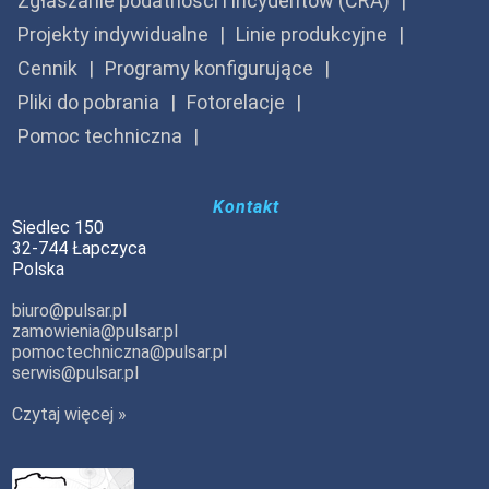
Zgłaszanie podatności i incydentów (CRA)
Projekty indywidualne
Linie produkcyjne
Cennik
Programy konfigurujące
Pliki do pobrania
Fotorelacje
Pomoc techniczna
Kontakt
Siedlec 150
32-744 Łapczyca
Polska
biuro@pulsar.pl
zamowienia@pulsar.pl
pomoctechniczna@pulsar.pl
serwis@pulsar.pl
Czytaj więcej »