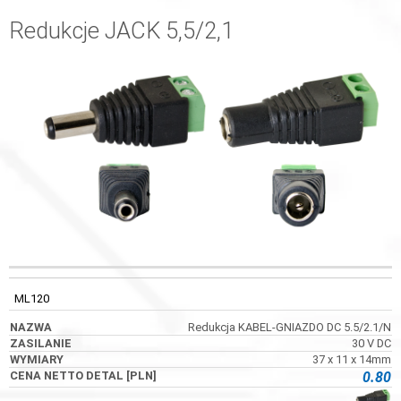
Redukcje JACK 5,5/2,1
KOD
NAZWA
ZASILANIE
WYMIARY
ML120
Redukcja KABEL-GNIAZDO DC 5.5/2.1/N
30 V DC
37 x 11 x 14mm
0.80