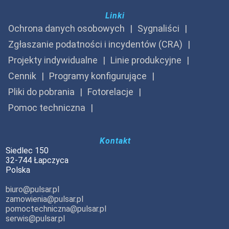
Linki
Ochrona danych osobowych
Sygnaliści
Zgłaszanie podatności i incydentów (CRA)
Projekty indywidualne
Linie produkcyjne
Cennik
Programy konfigurujące
Pliki do pobrania
Fotorelacje
Pomoc techniczna
Kontakt
Siedlec 150
32-744 Łapczyca
Polska
biuro@pulsar.pl
zamowienia@pulsar.pl
pomoctechniczna@pulsar.pl
serwis@pulsar.pl