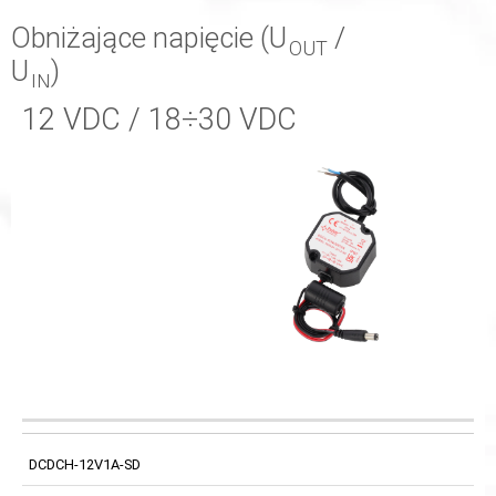
Obniżające napięcie (U
/
OUT
U
)
IN
12 VDC / 18÷30 VDC
KOD
NAZWA
ZASILANIE
PRZEWÓD
DCDCH-12V1A-SD