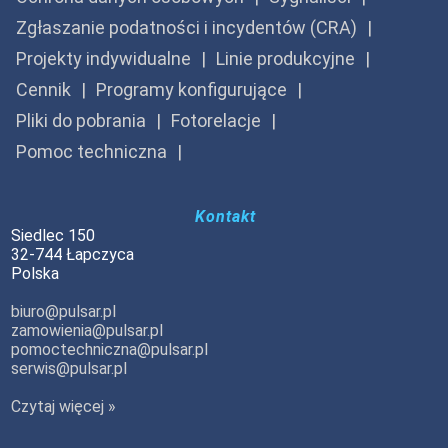
Zgłaszanie podatności i incydentów (CRA)
Projekty indywidualne
Linie produkcyjne
Cennik
Programy konfigurujące
Pliki do pobrania
Fotorelacje
Pomoc techniczna
Kontakt
Siedlec 150
32-744 Łapczyca
Polska
biuro@pulsar.pl
zamowienia@pulsar.pl
pomoctechniczna@pulsar.pl
serwis@pulsar.pl
Czytaj więcej »