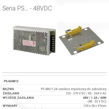
Seria PS… - 48VDC
WYJŚCIE
KOD
NAZWA
ZASILANIE
ZASILANIA
PS-604812
PS 48V/1.2A zasilacz impulsowy do zabudowy
120 - 370 V DC / 85 - 264 V AC
48V
/ 1.2A
/ 60W
(48 - 53 V DC)
159 x 38 x 97mm