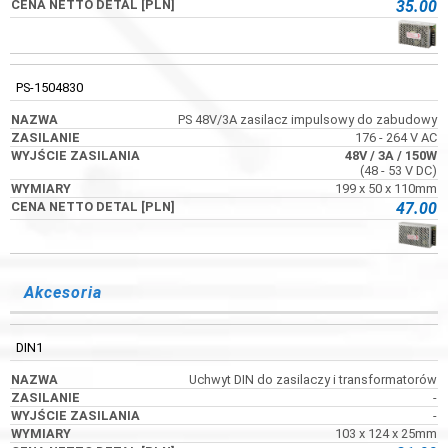
35.00
PS-1504830
PS 48V/3A zasilacz impulsowy do zabudowy
176 - 264 V AC
48V
/ 3A
/ 150W
(48 - 53 V DC)
199 x 50 x 110mm
47.00
Akcesoria
DIN1
Uchwyt DIN do zasilaczy i transformatorów
-
-
103 x 124 x 25mm