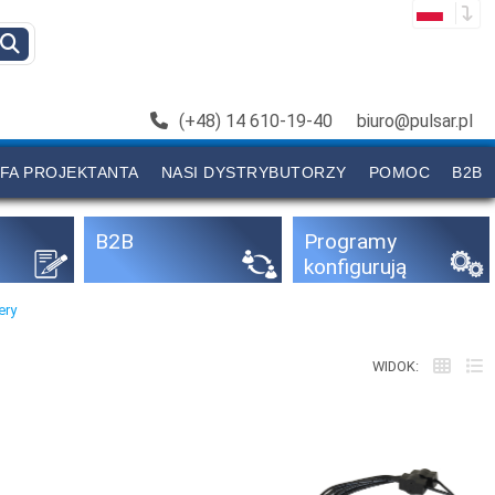
(+48) 14 610-19-40
biuro@pulsar.pl
FA PROJEKTANTA
NASI DYSTRYBUTORZY
POMOC
B2B
B2B
Programy
konfigurują
ce
ery
WIDOK: