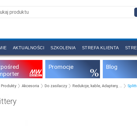
MIE
AKTUALNOŚCI
SZKOLENIA
STREFA KLIENTA
STRE
zpośred
Promocje
Blog
importer
Produkty
Akcesoria
Do zasilaczy
Redukcje, kable, Adaptery, ...
Splitt
ittery