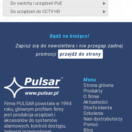
Do switchy i urządzeń PoE
Do urządzeń do CCTV HD
Bądź na bieżąco!
Zapisz się do newslettera i nie przegap żadnej
promocji
przejdź do strony
Menu
Strona główna
Produkty
O firmie
Aktualności
Firma PULSAR powstała w 1994
Strefa klienta
roku, głównym profilem firmy
Szkolenia
jest produkcja urządzeń i
Nasi dystrybutorzy
akcesoriów do systemów
Pomoc
alarmowych, kontroli dostępu,
Blog
telewizji przemysłowej.