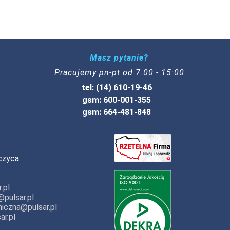
Masz pytanie?
Pracujemy pn-pt od 7:00 - 15:00
tel: (14) 610-19-46
gsm: 600-001-355
gsm: 664-481-848
czyca
.pl
pulsar.pl
iczna@pulsar.pl
ar.pl