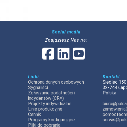
Social media
Znajdziesz Nas na:
Linki
Kontakt
Ochrona danych osobowych
Siedlec 150
Sygnaliści
32-744 Łap
Zgłaszanie podatności i
Polska
incydentów (CRA)
Projekty indywidualne
biuro@pulsar
Linie produkcyjne
zamowienia@
Cennik
pomoctechn
Programy konfigurujące
serwis@puls
Pliki do pobrania