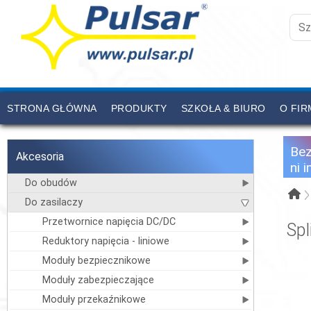
STRONA GŁÓWNA
PRODUKTY
SZKOŁA & BIURO
O FIR
CENNIK
KONTAKT
Be
Akcesoria
ni 
Do obudów
Do zasilaczy
Przetwornice napięcia DC/DC
Spl
Reduktory napięcia - liniowe
Moduły bezpiecznikowe
Moduły zabezpieczające
Moduły przekaźnikowe