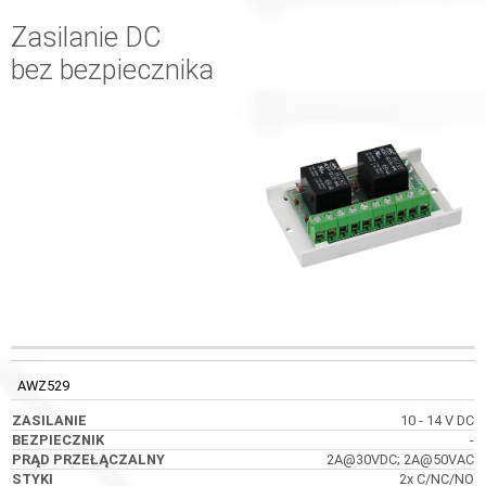
Zasilanie DC
bez bezpiecznika
PRĄD
KOD
ZASILANIE
BEZPIECZNIK
PRZEŁĄCZALNY
AWZ529
10 - 14 V DC
-
2A@30VDC; 2A@50VAC
2x C/NC/NO