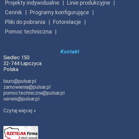
Projekty indywidualne
Linie produkcyjne
Cennik
Programy konfigurujące
Pliki do pobrania
Fotorelacje
Pomoc techniczna
Kontakt
Siedlec 150
32-744 Łapczyca
Polska
biuro@pulsar.pl
zamowienia@pulsar.pl
pomoctechniczna@pulsar.pl
serwis@pulsar.pl
Czytaj więcej »