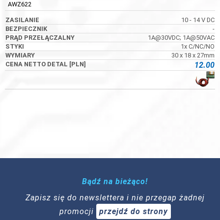
AWZ622
10 - 14 V DC
-
1A@30VDC; 1A@50VAC
1x C/NC/NO
30 x 18 x 27mm
12.00
Bądź na bieżąco!
Zapisz się do newslettera i nie przegap żadnej
promocji
przejdź do strony