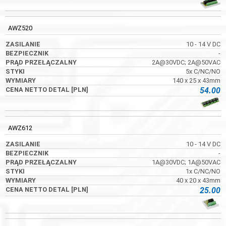
AWZ520
10 - 14 V DC
-
2A@30VDC; 2A@50VAC
5x C/NC/NO
140 x 25 x 43mm
54.00
AWZ612
10 - 14 V DC
-
1A@30VDC; 1A@50VAC
1x C/NC/NO
40 x 20 x 43mm
25.00