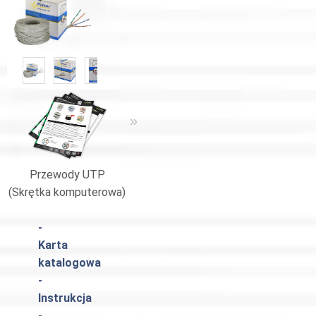
«
»
Przewody UTP
Katalog Pulsar
(Skrętka komputerowa)
-
Karta
katalogowa
-
Instrukcja
-