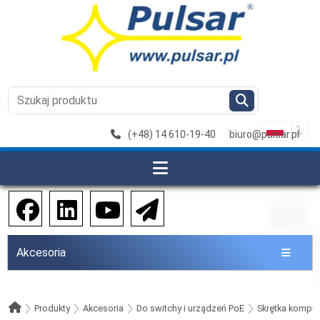
(+48) 14 610-19-40
biuro@pulsar.pl
Akcesoria
Produkty
Akcesoria
Do switchy i urządzeń PoE
Skrętka kompu