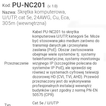
PU-NC201
Kod:
(v. 1.0)
Skrętka komputerowa,
Nazwa:
U/UTP, cat 5e, 24AWG, Cu, Eca,
305m (wewnętrzna)
Kabel PU-NC201 to skrętka
komputerowa U/UTP, kategorii 5e. Może
być stosowana jako medium zarówno do
transmisji danych jak i przesyłania
zasilania (PoE). Obszar zastosowania
obejmuje wiele systemów tj.: systemy
teleinformatyczne, systemy monitoringu
Przeznaczenie
wizyjnego IP (szczególnie polecana do
systemów IP PoE), ale sprawdzi się
również w systemach cyfrowej telewizji
dozorowej HD (CVI, TVI, AHD). Przewód
przeznaczony jest do wykonywania
profesjonalnych instalacji wewnątrz
budynków i jest zgodny z normą PN-EN
50575 (CPR).
Cat 5e / U/UTP
Typ