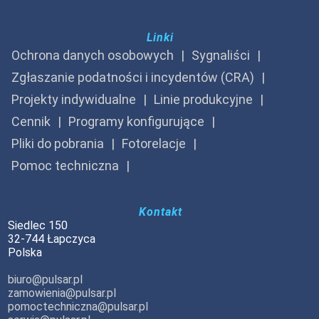
Linki
Ochrona danych osobowych
Sygnaliści
Zgłaszanie podatności i incydentów (CRA)
Projekty indywidualne
Linie produkcyjne
Cennik
Programy konfigurujące
Pliki do pobrania
Fotorelacje
Pomoc techniczna
Kontakt
Siedlec 150
32-744 Łapczyca
Polska
biuro@pulsar.pl
zamowienia@pulsar.pl
pomoctechniczna@pulsar.pl