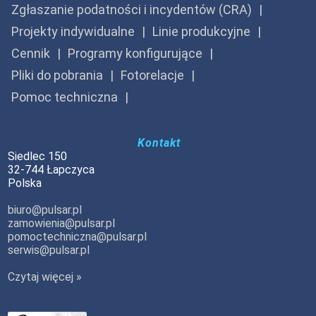
Zgłaszanie podatności i incydentów (CRA)
Projekty indywidualne
Linie produkcyjne
Cennik
Programy konfigurujące
Pliki do pobrania
Fotorelacje
Pomoc techniczna
Kontakt
Siedlec 150
32-744 Łapczyca
Polska
biuro@pulsar.pl
zamowienia@pulsar.pl
pomoctechniczna@pulsar.pl
serwis@pulsar.pl
Czytaj więcej »