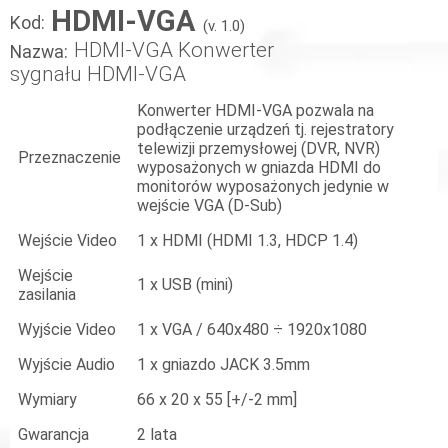
HDMI-VGA
Kod:
(v. 1.0)
HDMI-VGA Konwerter
Nazwa:
sygnału HDMI-VGA
Konwerter HDMI-VGA pozwala na
podłączenie urządzeń tj. rejestratory
telewizji przemysłowej (DVR, NVR)
Przeznaczenie
wyposażonych w gniazda HDMI do
monitorów wyposażonych jedynie w
wejście VGA (D-Sub)
Wejście Video
1 x HDMI (HDMI 1.3, HDCP 1.4)
Wejście
1 x USB (mini)
zasilania
Wyjście Video
1 x VGA / 640x480 ÷ 1920x1080
Wyjście Audio
1 x gniazdo JACK 3.5mm
Wymiary
66 x 20 x 55 [+/-2 mm]
Gwarancja
2 lata