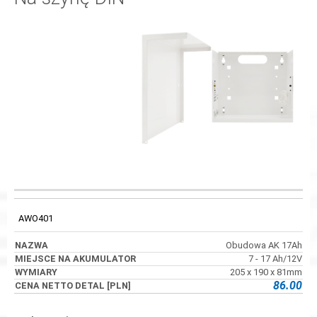
MIEJSCE NA
KOD
NAZWA
WYMIARY
AKUMULATOR
AWO401
Obudowa AK 17Ah
7 - 17 Ah/12V
205 x 190 x 81mm
86.00