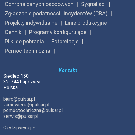
Ochrona danych osobowych
Sygnaliści
Zgłaszanie podatności i incydentów (CRA)
Projekty indywidualne
Linie produkcyjne
Cennik
Programy konfigurujące
Pliki do pobrania
Fotorelacje
Pomoc techniczna
Kontakt
Siedlec 150
32-744 Łapczyca
Polska
biuro@pulsar.pl
zamowienia@pulsar.pl
pomoctechniczna@pulsar.pl
serwis@pulsar.pl
Czytaj więcej »