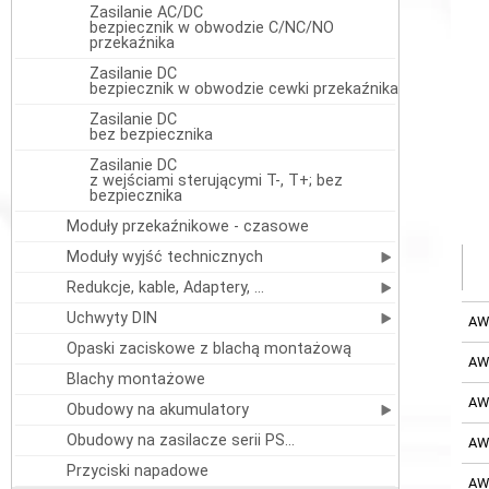
Zasilanie AC/DC
bezpiecznik w obwodzie C/NC/NO
przekaźnika
Zasilanie DC
bezpiecznik w obwodzie cewki przekaźnika
Zasilanie DC
bez bezpiecznika
Zasilanie DC
z wejściami sterującymi T-, T+; bez
bezpiecznika
Moduły przekaźnikowe - czasowe
Moduły wyjść technicznych
Redukcje, kable, Adaptery, ...
Uchwyty DIN
AW
Opaski zaciskowe z blachą montażową
AW
Blachy montażowe
AW
Obudowy na akumulatory
Obudowy na zasilacze serii PS…
AW
Przyciski napadowe
AW