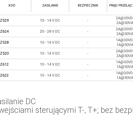
KOD
ZASILANIE
BEZPIECZNIK
PRĄD PRZEŁĄC
2A@30VD
Z529
10 - 14 V DC
-
2A@50V
2A@30VD
Z624
20 - 28 V DC
-
2A@50V
1A@30VD
Z528
10 - 14 V DC
-
1A@50V
2A@30VD
Z520
10 - 14 V DC
-
2A@50V
1A@30VD
Z612
10 - 14 V DC
-
1A@50V
1A@30VD
Z622
10 - 14 V DC
-
1A@50V
silanie DC
wejściami sterującymi T-, T+; bez bezp