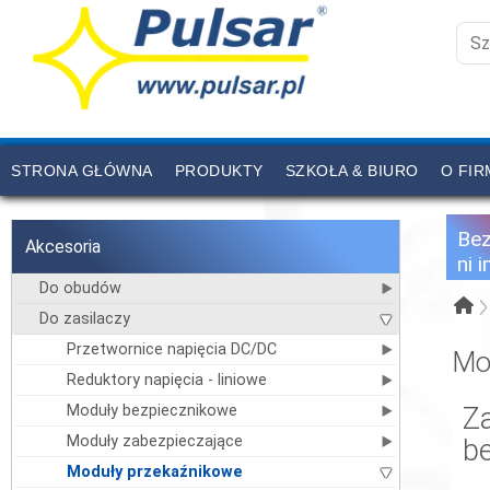
STRONA GŁÓWNA
PRODUKTY
SZKOŁA & BIURO
O FIR
CENNIK
KONTAKT
Be
Akcesoria
ni 
Do obudów
Do zasilaczy
Przetwornice napięcia DC/DC
Mo
Reduktory napięcia - liniowe
Moduły bezpiecznikowe
Z
Moduły zabezpieczające
b
Moduły przekaźnikowe