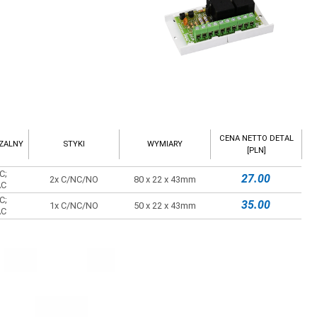
CENA NETTO DETAL
ZALNY
STYKI
WYMIARY
[PLN]
C;
27.00
2x C/NC/NO
80 x 22 x 43mm
AC
C;
35.00
1x C/NC/NO
50 x 22 x 43mm
AC