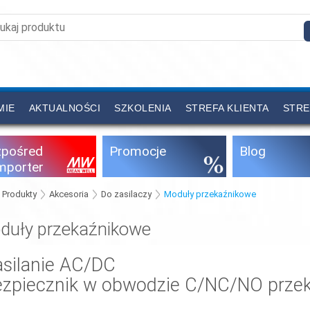
MIE
AKTUALNOŚCI
SZKOLENIA
STREFA KLIENTA
STRE
zpośred
Promocje
Blog
importer
Produkty
Akcesoria
Do zasilaczy
Moduły przekaźnikowe
duły przekaźnikowe
asilanie AC/DC
ezpiecznik w obwodzie C/NC/NO przek