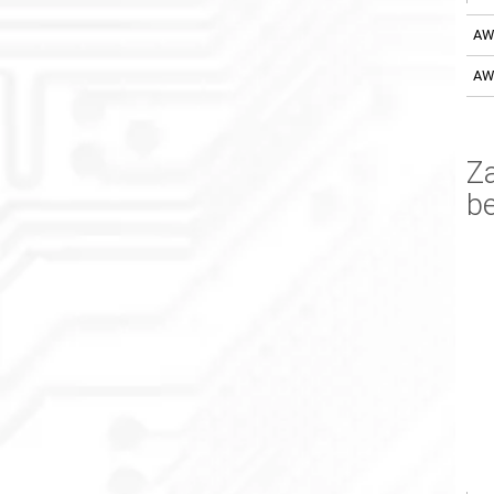
AW
AW
Za
b