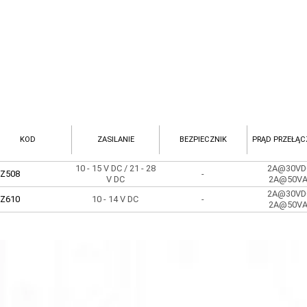
KOD
ZASILANIE
BEZPIECZNIK
PRĄD PRZEŁĄC
10 - 15 V DC / 21 - 28
2A@30VD
Z508
-
V DC
2A@50V
2A@30VD
Z610
10 - 14 V DC
-
2A@50V