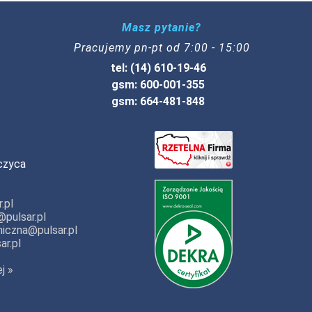
Masz pytanie?
Pracujemy pn-pt od 7:00 - 15:00
tel: (14) 610-19-46
gsm: 600-001-355
gsm: 664-481-848
czyca
.pl
pulsar.pl
iczna@pulsar.pl
ar.pl
j »