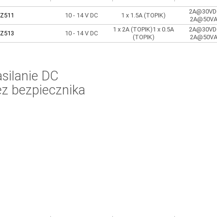
2A@30VD
Z511
10 - 14 V DC
1 x 1.5A (TOPIK)
2A@50V
1 x 2A (TOPIK)1 x 0.5A
2A@30VD
Z513
10 - 14 V DC
(TOPIK)
2A@50V
silanie DC
ez bezpiecznika