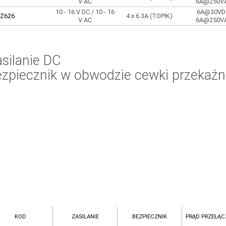
V AC
6A@250V
10 - 16 V DC / 10 - 16
6A@30VD
Z626
4 x 6.3A (TOPIK)
V AC
6A@250V
silanie DC
ezpiecznik w obwodzie cewki przekaźn
KOD
ZASILANIE
BEZPIECZNIK
PRĄD PRZEŁĄC