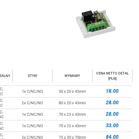
CENA NETTO DETAL
ZALNY
STYKI
WYMIARY
[PLN]
C;
18.00
1x C/NC/NO
50 x 20 x 43mm
AC
C;
28.00
2x C/NC/NO
80 x 20 x 43mm
AC
C;
28.00
1x C/NC/NO
70 x 23 x 43mm
AC
C;
33.00
1x C/NC/NO
70 x 23 x 43mm
AC
C;
84.00
2x C/NC/NO
75 x 30 x 70mm