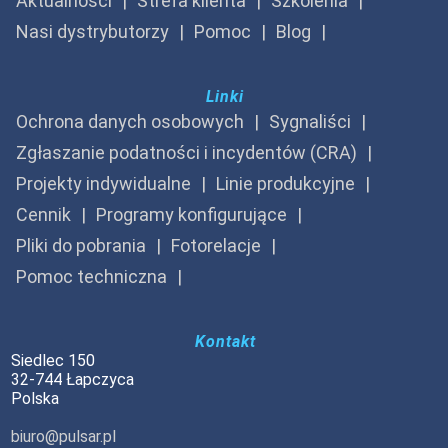
Aktualności
Strefa klienta
Szkolenia
Nasi dystrybutorzy
Pomoc
Blog
Linki
Ochrona danych osobowych
Sygnaliści
Zgłaszanie podatności i incydentów (CRA)
Projekty indywidualne
Linie produkcyjne
Cennik
Programy konfigurujące
Pliki do pobrania
Fotorelacje
Pomoc techniczna
Kontakt
Siedlec 150
32-744 Łapczyca
Polska
biuro@pulsar.pl