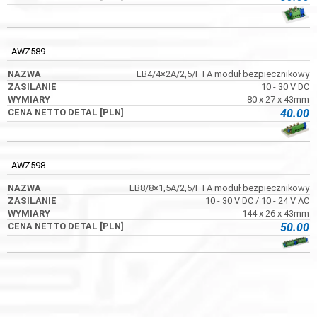
AWZ589
LB4/4×2A/2,5/FTA moduł bezpiecznikowy
10 - 30 V DC
80 x 27 x 43mm
40.00
AWZ598
LB8/8×1,5A/2,5/FTA moduł bezpiecznikowy
10 - 30 V DC / 10 - 24 V AC
144 x 26 x 43mm
50.00