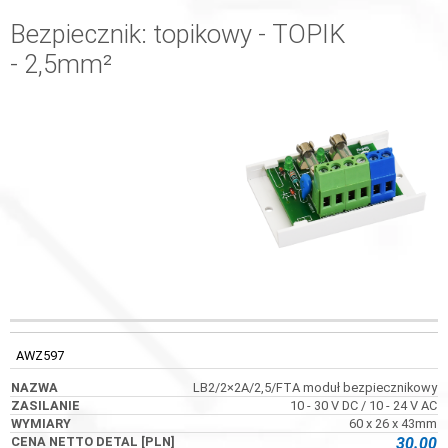
Bezpiecznik: topikowy - TOPIK
- 2,5mm²
KOD
NAZWA
ZASILANIE
WYMIARY
AWZ597
LB2/2×2A/2,5/FTA moduł bezpiecznikowy
10 - 30 V DC / 10 - 24 V AC
60 x 26 x 43mm
30.00