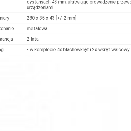
dystansach 43 mm, ułatwiając prowadzenie prze
urządzeniami.
iary
280 x 35 x 43 [+/-2 mm]
onanie
metalowa
rancja
2 lata
gi
- w komplecie 4x blachowkręt i 2x wkręt walcow