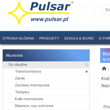
STRONA GŁÓWNA
PRODUKTY
SZKOŁA & BIURO
O FIR
CENNIK
KONTAKT
Be
Akcesoria
ni 
Do obudów
Transformatory
Kod
Zamki
Zestawy montażowe
Naz
Tampery
Kołki montażowe
Dławnice, rury ochronne
Prz