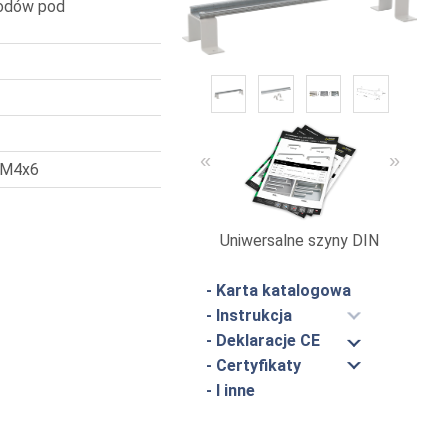
wodów pod
«
»
y M4x6
Uniwersalne szyny DIN
Obud
- Karta katalogowa
- Instrukcja
- Deklaracje CE
- Certyfikaty
- I inne