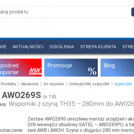
MIE
AKTUALNOŚCI
SZKOLENIA
STREFA KLIENTA
STRE
zpośred
Promocje
Blog
importer
Produkty
Akcesoria
Do obudów
Uchwyty DIN, szyny DIN
Szyna DIN
AWO269S
:
(v. 1.0)
Wsporniki z szyną TH35 – 280mm do AWO2
wa:
Zestaw AWO269S umożliwia montaż urządzeń i ak
DIN wewnątrz obudowy SATEL – AWO269PU, a t
eznaczenie
serii AWB i AWOH. Szyna o długości 280 mm monto