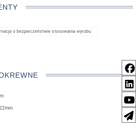
ENTY
rmacja o bezpieczeństwie stosowania wyrobu
POKREWNE
mm
 222mm