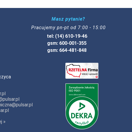
Masz pytanie?
Pracujemy pn-pt od 7:00 - 15:00
tel: (14) 610-19-46
gsm: 600-001-355
gsm: 664-481-848
czyca
.pl
pulsar.pl
iczna@pulsar.pl
ar.pl
j »