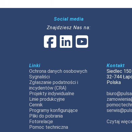
Social media
Znajdziesz Nas na:
Linki
Kontakt
Ochrona danych osobowych
Siedlec 150
Sygnaliści
32-744 Łap
Zgłaszanie podatności i
Polska
incydentów (CRA)
Projekty indywidualne
biuro@pulsar
Linie produkcyjne
zamowienia@
Cennik
pomoctechn
Programy konfigurujące
serwis@puls
Pliki do pobrania
Fotorelacje
Czytaj więce
Pomoc techniczna