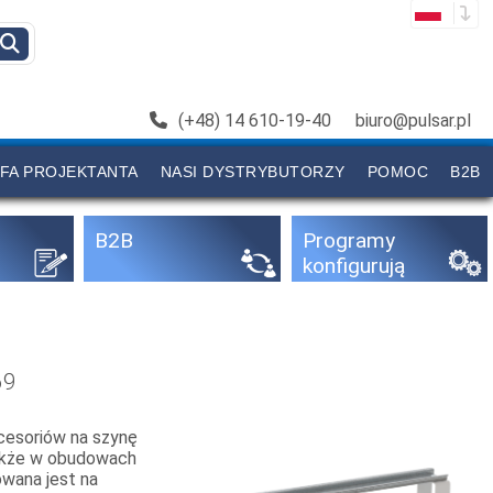
(+48) 14 610-19-40
biuro@pulsar.pl
FA PROJEKTANTA
NASI DYSTRYBUTORZY
POMOC
B2B
B2B
Programy
konfigurują
ce
69
cesoriów na szynę
akże w obudowach
wana jest na