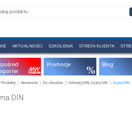
MIE
AKTUALNOŚCI
SZKOLENIA
STREFA KLIENTA
STRE
zpośred
Promocje
Blog
importer
Produkty
Akcesoria
Do obudów
Uchwyty DIN, szyny DIN
Szyna DIN
yna DIN