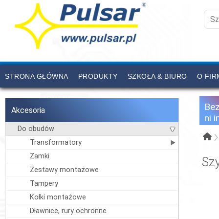
STRONA GŁÓWNA
PRODUKTY
SZKOŁA & BIURO
O FIR
CENNIK
KONTAKT
Be
Akcesoria
ni 
Do obudów
Transformatory
Zamki
Sz
Zestawy montażowe
Tampery
Kołki montażowe
Dławnice, rury ochronne