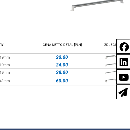
RY
CENA NETTO DETAL [PLN]
ZDJĘCIA
20.00
x 19mm
24.00
x 19mm
28.00
x 19mm
60.00
x 43mm