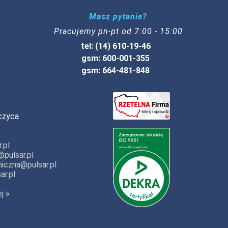
Masz pytanie?
Pracujemy pn-pt od 7:00 - 15:00
tel: (14) 610-19-46
gsm: 600-001-355
gsm: 664-481-848
czyca
.pl
pulsar.pl
iczna@pulsar.pl
ar.pl
j »