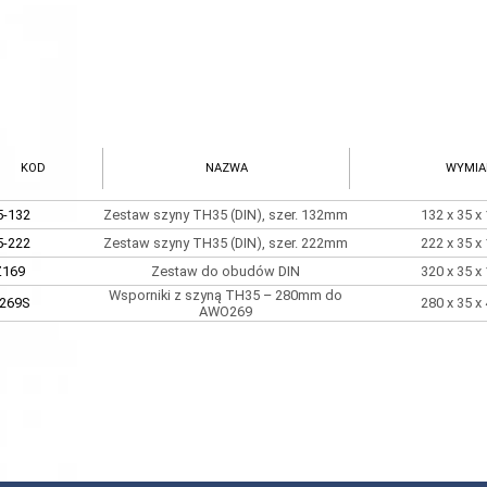
KOD
NAZWA
WYMIA
-132
Zestaw szyny TH35 (DIN), szer. 132mm
132 x 35 
-222
Zestaw szyny TH35 (DIN), szer. 222mm
222 x 35 
Z169
Zestaw do obudów DIN
320 x 35 
Wsporniki z szyną TH35 – 280mm do
269S
280 x 35 
AWO269