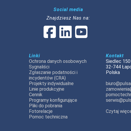
Social media
Znajdziesz Nas na:
Linki
Kontakt
Ochrona danych osobowych
Siedlec 150
Sygnaliści
32-744 Łap
Zgłaszanie podatności i
Polska
incydentów (CRA)
Projekty indywidualne
biuro@pulsar
Linie produkcyjne
zamowienia@
Cennik
pomoctechn
Programy konfigurujące
serwis@puls
Pliki do pobrania
Fotorelacje
Czytaj więce
Pomoc techniczna