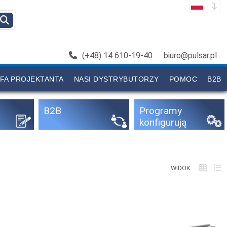
(+48) 14 610-19-40
biuro@pulsar.pl
FA PROJEKTANTA
NASI DYSTRYBUTORZY
POMOC
B2B
B2B
Programy
konfigurują
ce
WIDOK: