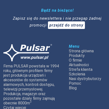
Bądź na bieżąco!
Zapisz się do newslettera i nie przegap żadnej
promocji
przejdź do strony
Menu
Strona główna
Produkty
O firmie
Aktualności
Firma PULSAR powstała w 1994
Strefa klienta
roku, głównym profilem firmy
Szkolenia
jest produkcja urządzeń i
Nasi dystrybutorzy
akcesoriów do systemów
Pomoc
alarmowych, kontroli dostępu,
Blog
telewizji przemysłowej.
Produkcja, magazyn oraz
pozostałe działy firmy zajmują
2
obecnie 8000m
Czytaj więcej