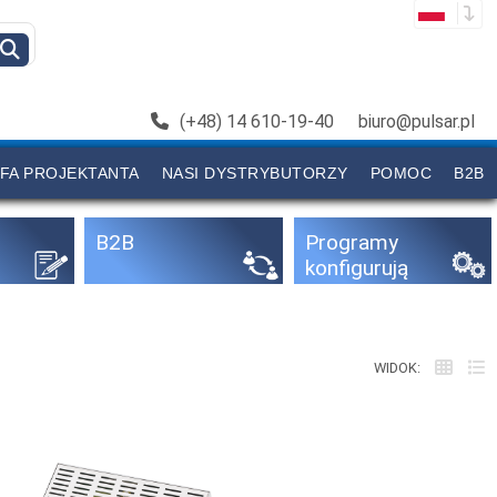
(+48) 14 610-19-40
biuro@pulsar.pl
FA PROJEKTANTA
NASI DYSTRYBUTORZY
POMOC
B2B
B2B
Programy
konfigurują
ce
WIDOK: