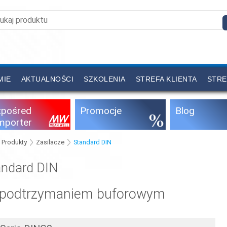
MIE
AKTUALNOŚCI
SZKOLENIA
STREFA KLIENTA
STRE
zpośred
Promocje
Blog
importer
Produkty
Zasilacze
Standard DIN
andard DIN
 podtrzymaniem buforowym