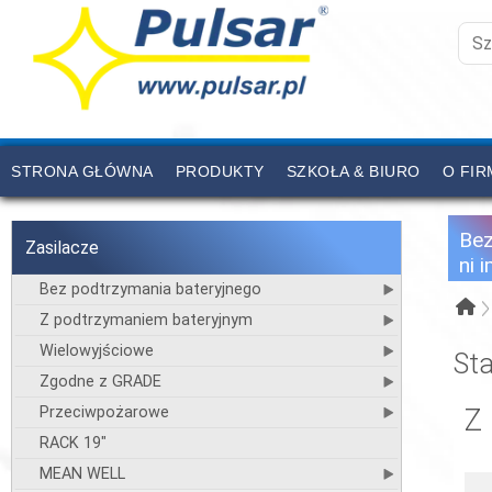
STRONA GŁÓWNA
PRODUKTY
SZKOŁA & BIURO
O FIR
CENNIK
KONTAKT
Be
Zasilacze
ni 
Bez podtrzymania bateryjnego
Z podtrzymaniem bateryjnym
Wielowyjściowe
St
Zgodne z GRADE
Przeciwpożarowe
Z
RACK 19"
MEAN WELL