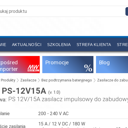
MIE
AKTUALNOŚCI
SZKOLENIA
STREFA KLIENTA
STRE
zpośred
Promocje
Blog
importer
Produkty
Zasilacze
Bez podtrzymania bateryjnego
Zasilacze do zab
PS-12V15A
:
(v. 1.0)
PS 12V/15A zasilacz impulsowy do zabudow
wa:
ilanie
200 - 240 V AC
15 A / 12 V DC / 180 W
ście zasilania