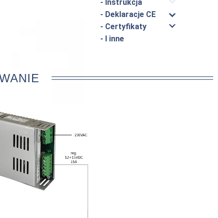
- Instrukcja
- Deklaracje CE
- Certyfikaty
- I inne
WANIE