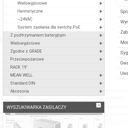
Wielowyjściowe
Hermetyczne
Spr
~24VAC
Wym
System zasilania dla switchy PoE
Zab
Z podtrzymaniem bateryjnym
Mo
Wielowyjściowe
Zgodne z GRADE
Syg
Przeciwpożarowe
Gwa
RACK 19"
Uwa
MEAN WELL
Standard DIN
Akcesoria
WYSZUKIWARKA ZASILACZY