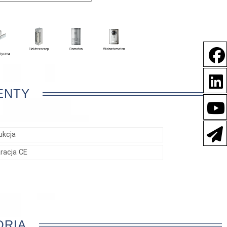
ENTY
ukcja
aracja CE
ORIA