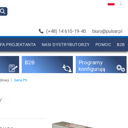
(+48) 14 610-19-40
biuro@pulsar.pl
FA PROJEKTANTA
NASI DYSTRYBUTORZY
POMOC
B2B
B2B
Programy
konfigurują
ce
udowy
Seria PS
y