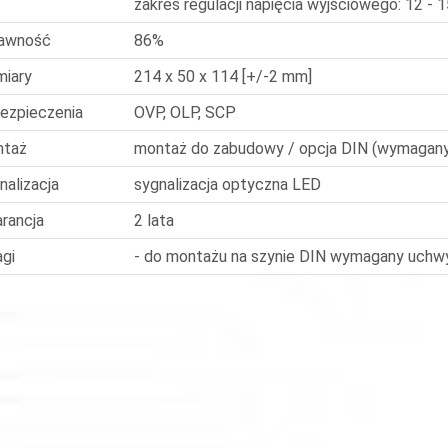
zakres regulacji napięcia wyjściowego: 12 - 
awność
86%
iary
214 x 50 x 114 [+/-2 mm]
ezpieczenia
OVP, OLP, SCP
ntaż
montaż do zabudowy / opcja DIN (wymagan
nalizacja
sygnalizacja optyczna LED
rancja
2 lata
gi
- do montażu na szynie DIN wymagany uchw