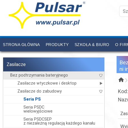
STRONA GŁÓWNA
PRODUKTY
SZKOŁA & BIURO
O FIR
CENNIK
KONTAKT
Be
Zasilacze
ni 
Bez podtrzymania bateryjnego
Zasilacze wtyczkowe i desktop
Kod
Zasilacze do zabudowy
Seria PS
Naz
Seria PSDC
wielowyjściowe
Zas
Seria PSDCSEP
z niezależną regulacją każdego kanału
Wyj