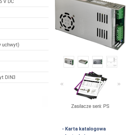
15 V DC
y uchwyt)
yt DIN3
«
»
Zasilacze serii: PS
Urządz
- Karta katalogowa