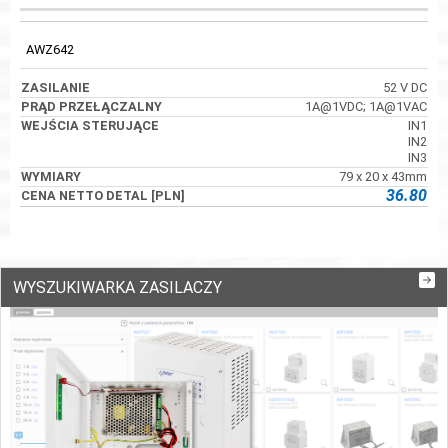
PRĄD
WEJŚCIA
KOD
ZASILANIE
PRZEŁĄCZALNY
STERUJĄCE
AWZ642
52 V DC
1A@1VDC; 1A@1VAC
IN1
IN2
IN3
79 x 20 x 43mm
36.80
WYSZUKIWARKA ZASILACZY