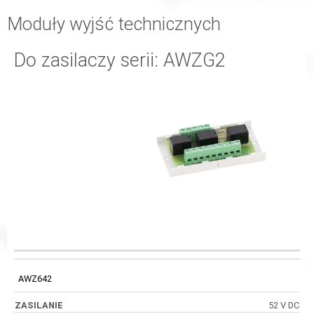
Moduły wyjść technicznych
Do zasilaczy serii: AWZG2
PRĄD
WEJŚCIA
KOD
ZASILANIE
PRZEŁĄCZALNY
STERUJĄCE
AWZ642
52 V DC