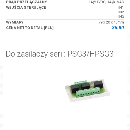
1A@1VDC; 1A@1VAC
IN1
IN2
IN3
79 x 20 x 43mm
36.80
Do zasilaczy serii: PSG3/HPSG3