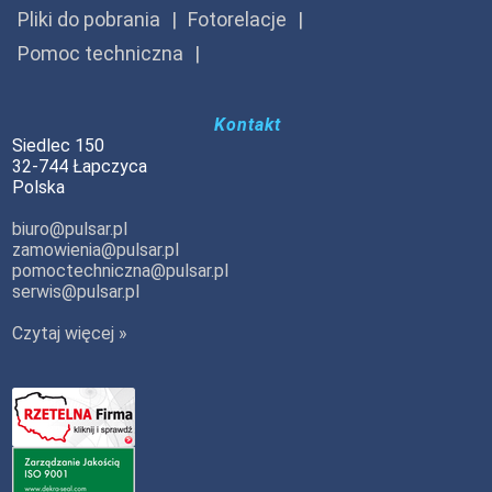
Pliki do pobrania
Fotorelacje
Pomoc techniczna
Kontakt
Siedlec 150
32-744 Łapczyca
Polska
biuro@pulsar.pl
zamowienia@pulsar.pl
pomoctechniczna@pulsar.pl
serwis@pulsar.pl
Czytaj więcej »