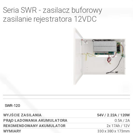
Seria SWR - zasilacz buforowy
zasilanie rejestratora 12VDC
WYJŚCIE
PRĄD ŁADOWANIA
REKOMENDOWANY
KOD
ZASILANIA
AKUMULATORA
AKUMULATOR
SWR-120
54V
/ 2.22A
/ 120W
0.5A / 2A
2x 17Ah / 12V
330 x 380 x 173mm