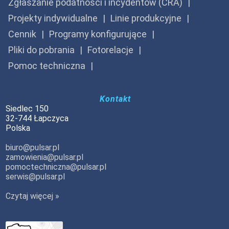
Zgłaszanie podatności i incydentów (CRA)
Projekty indywidualne
Linie produkcyjne
Cennik
Programy konfigurujące
Pliki do pobrania
Fotorelacje
Pomoc techniczna
Kontakt
Siedlec 150
32-744 Łapczyca
Polska
biuro@pulsar.pl
zamowienia@pulsar.pl
pomoctechniczna@pulsar.pl
serwis@pulsar.pl
Czytaj więcej »