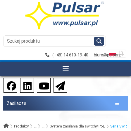
(+48) 14 610-19-40
biuro@pulsar.pl
Zasilacze
Produkty
...
...
System zasilania dla switchy PoE
Seria SWR - 