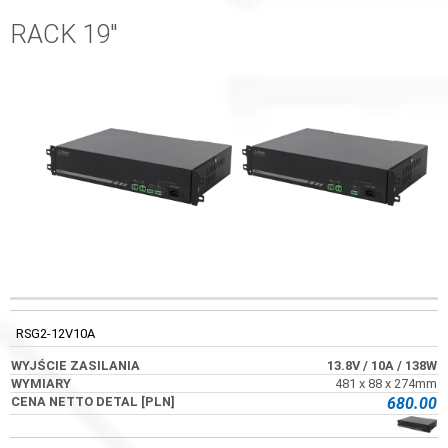
RACK 19"
WYJŚCIE
CENA NETTO
KOD
WYMIARY
ZASILANIA
DETAL [PLN]
RSG2-12V10A
13.8V
/ 10A
/ 138W
481 x 88 x 274mm
680.00