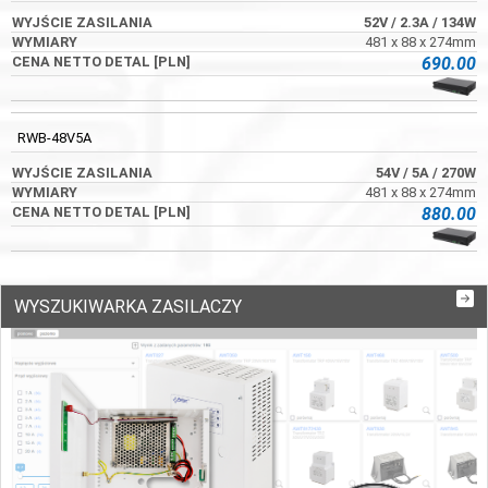
52V
/ 2.3A
/ 134W
481 x 88 x 274mm
690.00
RWB-48V5A
54V
/ 5A
/ 270W
481 x 88 x 274mm
880.00
WYSZUKIWARKA ZASILACZY