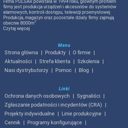
Firma PULSAR powstała w 1994 roku, głównym profilem
firmy jest produkcja urządzeń i akcesoriów do systemów
alarmowych, kontroli dostępu, telewizji przemysłowej.
Produkcja, magazyn oraz pozostałe działy firmy zajmują
2
obecnie 8000m
Czytaj więcej
Menu
Strona główna
Produkty
O firmie
Aktualności
Strefa klienta
Szkolenia
Nasi dystrybutorzy
Pomoc
Blog
Linki
Ochrona danych osobowych
Sygnaliści
Zgłaszanie podatności i incydentów (CRA)
Projekty indywidualne
Linie produkcyjne
Cennik
Programy konfigurujące