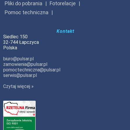
Pliki do pobrania
Fotorelacje
Pomoc techniczna
Kontakt
Siedlec 150
32-744 Łapczyca
Polska
biuro@pulsar.pl
zamowienia@pulsar.pl
pomoctechniczna@pulsar.pl
serwis@pulsar.pl
Czytaj więcej »