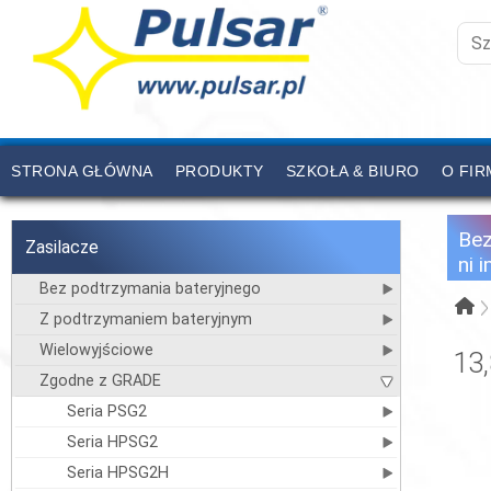
STRONA GŁÓWNA
PRODUKTY
SZKOŁA & BIURO
O FIR
CENNIK
KONTAKT
Be
Zasilacze
ni 
Bez podtrzymania bateryjnego
Z podtrzymaniem bateryjnym
Wielowyjściowe
13
Zgodne z GRADE
Seria PSG2
Seria HPSG2
Seria HPSG2H