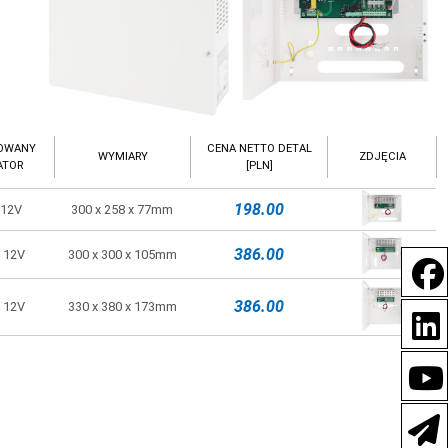
OWANY
CENA NETTO DETAL
WYMIARY
ZDJĘCIA
ATOR
[PLN]
198.00
 12V
300 x 258 x 77mm
386.00
/ 12V
300 x 300 x 105mm
386.00
/ 12V
330 x 380 x 173mm