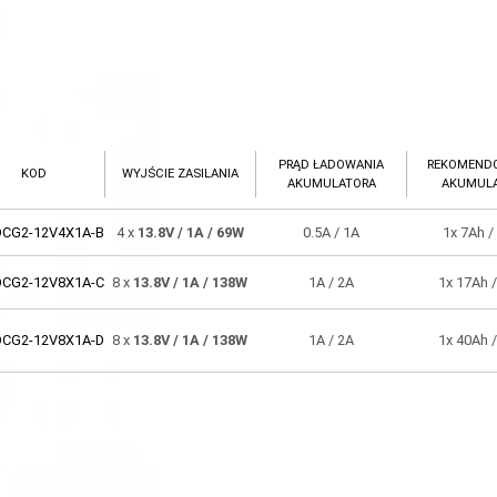
PRĄD ŁADOWANIA
REKOMEND
KOD
WYJŚCIE ZASILANIA
AKUMULATORA
AKUMUL
DCG2-12V4X1A-B
4 x
13.8V
/ 1A
/ 69W
0.5A / 1A
1x 7Ah /
DCG2-12V8X1A-C
8 x
13.8V
/ 1A
/ 138W
1A / 2A
1x 17Ah 
DCG2-12V8X1A-D
8 x
13.8V
/ 1A
/ 138W
1A / 2A
1x 40Ah 