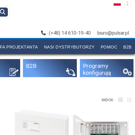
(+48) 14 610-19-40
biuro@pulsar.pl
FA PROJEKTANTA
NASI DYSTRYBUTORZY
POMOC
B2B
B2B
Programy
konfigurują
ce
WIDOK: