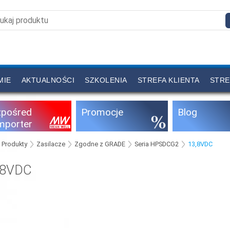
MIE
AKTUALNOŚCI
SZKOLENIA
STREFA KLIENTA
STRE
zpośred
Promocje
Blog
importer
Produkty
Zasilacze
Zgodne z GRADE
Seria HPSDCG2
13,8VDC
,8VDC