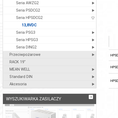
Seria AWZG2
Seria PSDCG2
Seria HPSDCG2
13,8VDC
Seria PSG3
Seria HPSG3
Seria DING2
Przeciwpożarowe
HPS
RACK 19"
HPS
MEAN WELL
Standard DIN
HPS
Akcesoria
WYSZUKIWARKA ZASILACZY