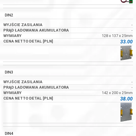
DIN2
-
-
128 x 137 x 25mm
33.00
DIN3
-
-
142 x 200 x 25mm
38.00
DIN4