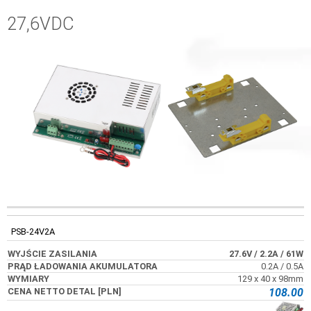
27,6VDC
WYJŚCIE
PRĄD ŁADOWANIA
KOD
WYMIARY
ZASILANIA
AKUMULATORA
PSB-24V2A
27.6V
/ 2.2A
/ 61W
0.2A / 0.5A
129 x 40 x 98mm
108.00