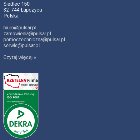
Siedlec 150
32-744 Łapczyca
Polska
biuro@pulsar.pl
zamowienia@pulsar.pl
pomoctechniczna@pulsar.pl
serwis@pulsar.pl
Czytaj więcej »